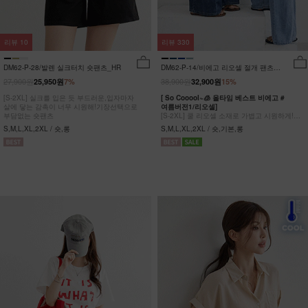
리뷰
10
리뷰
330
DM62-P-28/발렌 실크터치 숏팬츠_HR
DM62-P-14/비에고 리오셀 절개 팬츠
_HR
27,900원
38,900원
25,950원
7%
32,900원
15%
[S-2XL] 실크를 입은 듯 부드러운,입자마자
[ So Cooool~🧊 올타임 베스트 비에고 #
살에 닿는 감촉이 너무 시원해!기장선택으로
여름버전1/리오셀]
부담없는 숏팬츠
[S-2XL] 쿨 리오셀 소재로 가볍고 시원하게!
사이드 절개 쿨링 데님팬츠
S,M,L,XL,2XL / 숏,롱
S,M,L,XL,2XL / 숏,기본,롱