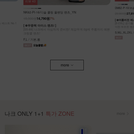
리뷰
100
DM52-P-32
DM62-P-10/르솜 리오셀 부츠컷팬츠_YN
27,900원
29,900원
27,810원
7%
[S~2XL] 숏
g에 주름까지 예쁜
여성스러움도 동
[ ❄️여름버전 베스트셀러의 슬림 부츠컷 버전 ❄️ ]
[S-2XL] 공기를 입은 듯 가볍고 뛰어난 신축성 원단에 슬림함을
S,M,L,XL,2XL
더한 부츠컷 팬츠!
S,M,L,XL,2XL / 숏,기본,롱
more
나크 ONLY 1+1
특가 ZONE
more