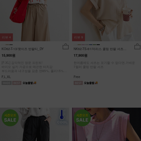
리뷰
4
리뷰
9
KO62-T-13/왓이즈 반팔티_DY
NK62-TS-61/마리스 쿨링 반팔 셔츠
_HR
15,900원
17,900원
[F-XL] 감각적인 영문 프린트!
한여름에도 셔츠는 포기할 수 없다면,가벼운
바이오 실키 가공으로 매끈한 터치감
7컬러 쿨링 반팔 셔츠
부드러움과 내구성을 갖춘 면85%, 폴리15%
#NAK MADE.
F,L,XL
Free