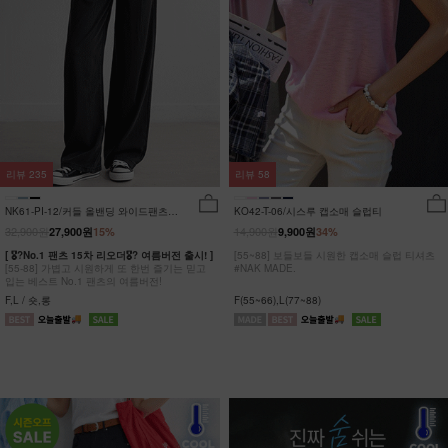
리뷰
235
리뷰
58
NK61-PI-12/커들 올밴딩 와이드팬츠
KO42-T-06/시스루 캡소매 슬럽티
_YN
32,900원
14,900원
27,900원
15%
9,900원
34%
[ 🎖?No.1 팬츠 15차 리오더🎖? 여름버전 출시! ]
[55~88] 보들보들 시원한 캡소매 슬럽 티셔츠
[55-88] 가볍고 시원하게 또 한번 즐기는 믿고
#NAK MADE.
입는 베스트 No.1 팬츠의 여름버전!
F,L / 숏,롱
F(55~66),L(77~88)