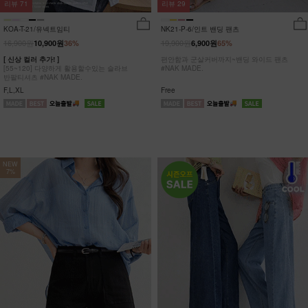
리뷰
29
리뷰
71
NK21-P-6/인트 밴딩 팬츠
KOA-T-21/유넥트임티
19,900원
16,900원
6,900원
65%
10,900원
36%
편안함과 군살커버까지~밴딩 와이드 팬츠
[ 신상 컬러 추가! ]
#NAK MADE.
[55~120] 다양하게 활용할수있는 슬라브
반팔티셔츠 #NAK MADE.
Free
F,L,XL
NEW
7%