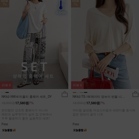
NEW
NEW
7%
7%
리뷰
0
리뷰
0
NK62-NW-6/리플리 홈웨어 세트_DY
NK62-TS-18/레이티 양브이 반팔 니트
_HR
18,900원
18,900원
17,580원
7%
17,580원
7%
편안함만 강조한 홈웨어가 아니라
여리함 끝판왕 여성스러움과 세련미를 동시에
패턴과 실루엣까지 살려 집 안밖에서
잡은 양브이 골지 니트
두루 활용하기 좋은 실용적인 세트!
Free
Free