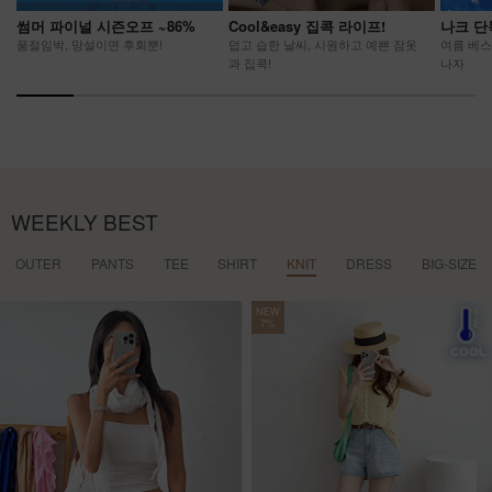
썸머 파이널 시즌오프 ~86%
Cool&easy 집콕 라이프!
나크 단
품절임박, 망설이면 후회뿐!
덥고 습한 날씨, 시원하고 예쁜 잠옷
여름 베스
과 집콕!
나자
WEEKLY BEST
OUTER
PANTS
TEE
SHIRT
KNIT
DRESS
BIG-SIZE