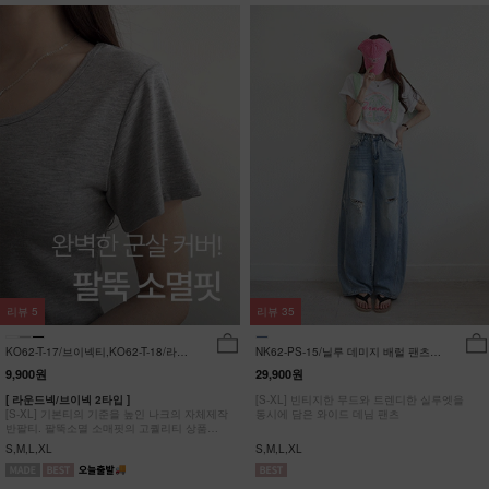
리뷰
5
리뷰
35
KO62-T-17/브이넥티,KO62-T-18/라운
NK62-PS-15/닐루 데미지 배럴 팬츠
드티_YN
_HR
9,900원
29,900원
[ 라운드넥/브이넥 2타입 ]
[S-XL] 빈티지한 무드와 트렌디한 실루엣을
[S-XL] 기본티의 기준을 높인 나크의 자체제작
동시에 담은 와이드 데님 팬츠
반팔티. 팔뚝소멸 소매핏의 고퀄리티 상품
#NAK MADE.
S,M,L,XL
S,M,L,XL