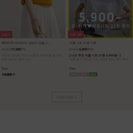
리뷰
3
리뷰
3
NK62-OS-12/타임트리 반팔 원피스
NK62-OS-10/카프리 민소매 원피스
_HR
_HR
16,900
23,900
하루 종일 편안하면서도 스타일도 놓치지 않은
[55-88] 은은하게 흐르는 드레이프가 여성스러
반팔 원피스
운 민소매 원피스
Free
Free
more view