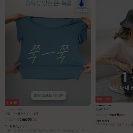
리뷰
1,902
리뷰
36
심플V 1+1
아르니카 쿨링티1+1_YN
19,900원
14,900원
25%
25,800원
12,900원
50%
[기획특가/1+1]
[55~120] 시원한 깊은 V넥 심
[ 기획특가/1+1 ]
나크가 만들면 기본티도 다르다는 공식! 1+1구성으로 브이넥
F,L,XL