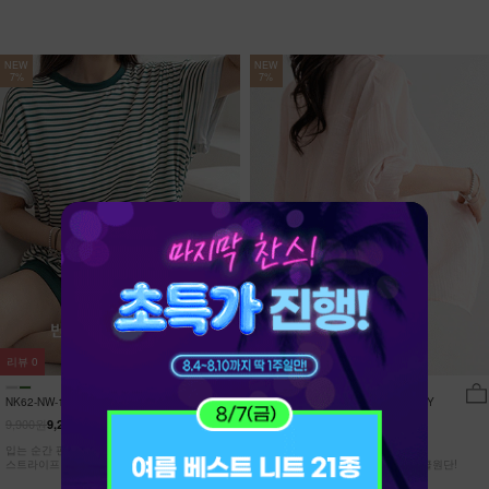
NEW
NEW
7%
7%
리뷰
0
리뷰
15
NK62-NW-11/유포니 반팔+반바지 홈웨
NK62-TS-32/일루민 뒤트임 셔츠_DY
어_HR
9,900원
21,900원
9,210원
7%
20,370원
7%
입는 순간 편안함이 달라지는 캡내장
[ 답답한ZERO! 시스루 원단! ]
스트라이프 홈웨어 SET
[55-99] 은은하게 반짝이는 고급링클원단!
자연스럽게 흐르는 핏!