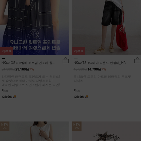
리뷰
0
리뷰
0
NK62-OS-21/벨비 뒤트임 민소매 원피
NK62-TS-40/미야 라운드 반팔티_HR
스_DY
24,900원
15,900원
23,160원
7%
14,790원
7%
감각적인 패턴으로 포인트가 되는 원피스!
유니크한 드로잉 아트와 레터링의 루즈핏
뒷 슬릿으로 뒤태마저도 사랑스러워!
티셔츠
넥라인 셔링으로 자연스럽게 퍼지는 라인!
Free
Free
NEW
NEW
7%
7%