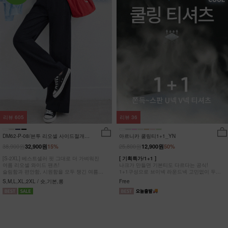
리뷰
605
리뷰
36
DM62-P-08/븐투 리오셀 사이드절개팬
아르니카 쿨링티1+1_YN
츠_YN
38,900원
25,800원
32,900원
15%
12,900원
50%
[S-2XL] 베스트셀러 핏 그대로 더 가벼워진
[ 기획특가/1+1 ]
여름 리오셀 와이드 팬츠!
나크가 만들면 기본티도 다르다는 공식!
슬림함과 편안함, 시원함을 모두 챙긴 여름
1+1구성으로 브이넥 라운드넥 고민없이 두장
완전정복 팬츠
다 챙겨가세요
S,M,L,XL,2XL / 숏,기본,롱
Free