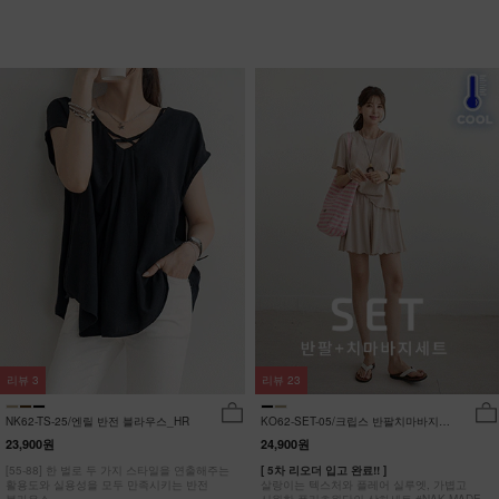
리뷰
3
리뷰
23
NK62-TS-25/엔릴 반전 블라우스_HR
KO62-SET-05/크립스 반팔치마바지세
트_HR
23,900원
24,900원
[55-88] 한 벌로 두 가지 스타일을 연출해주는
[ 5차 리오더 입고 완료!! ]
활용도와 실용성을 모두 만족시키는 반전
살랑이는 텍스처와 플레어 실루엣, 가볍고