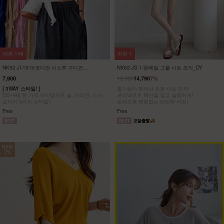
리뷰
15
리뷰
251
KO52-O-03/아이스 페이점프수트_HJ
여름 원피스 21종 기획
25,900
25,900
21,900
15%
6,900
73%
[55~88] 찰랑찰랑 시원해~ 데일리룩으로 딱!
[ 여름 원피스 21종 ~75% 특가 ]
페이즐리 와이드 점프수트
#휴양지룩 #바캉스 #데일리 원피스 6,900원부
터!
F(55~88)
F,L,XL