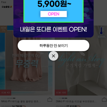
Free
Free
NEW
NEW
7%
7%
하루동안 안 보이기
하루동안 안 보이기
리뷰
43
리뷰
100
NK62-PI-16/디슬 쿨링 올밴딩 팬츠
DM62-P-10/르솜 리오셀 부츠컷팬츠
_YN
_YN
15,900원
29,900원
14,790원
7%
27,810원
7%