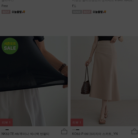
블라우스
시원한 플리츠원단의 상하세트 #NAK MADE.
Free
F,L
리뷰
1
리뷰
1
NK52-TE-46/루미나 섹시백 반팔티
KO62-P-06/크리지아 스커트_YN