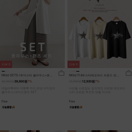
리뷰
0
리뷰
0
NK62-SETS-18/아스타 블라우스+팬츠
NK62-TI-89/스타레오파드 라운드 반팔
세트_HR
티_JY
42,900원
13,900원
39,900원
7%
12,930원
7%
데일리룩부터 여행룩 까지,린넨 터치감의
시선을 사로잡는 감각적인 프린팅 레오파드
블라우스+와이드팬츠 SET
스타 프린팅 루즈핏 반팔 티셔츠
Free
Free