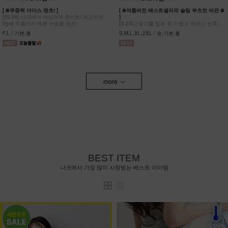
[ ❄️무중력 아이스 팬츠! ]
[ ❄️여름버전 베스트셀러의 슬림 부츠컷 버전 ❄️
[55-88] 나크에서 야심차게 준비한! 체감무게
]
0g에 주름까지 예쁜 크링클 팬츠!
[S-2XL] 공기를 입은 듯 가볍고 뛰어난 신축성
원단에 슬림함을 더한 부츠컷 팬츠!
F,L / 기본,롱
S,M,L,XL,2XL / 숏,기본,롱
more
BEST ITEM
나크에서 가장 많이 사랑받는 베스트 아이템