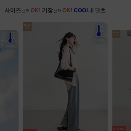
팬츠
사이즈
OK!
기장
OK!
COOL
선택
선택
NEW
7%
리뷰
64