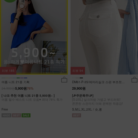
리뷰
185
리뷰
94
여름 니트 21종 기획
DM61-P-35/에어리실크 스판 부츠컷팬
츠_DY
24,900원
5,900원
76%
29,900원
[ 나크 추천 여름 니트 21종 5,900원~ ]
[🎉주문폭주!🎉]
여름 필수 베스트 니트 모음♥ 최대 76% 특가
[S-2XL] 실크처럼 가볍고 부드러워!
쫀쫀한 스판까지 더해 완벽한 착용감!
Free
S,M,L,XL,2XL / 숏,롱