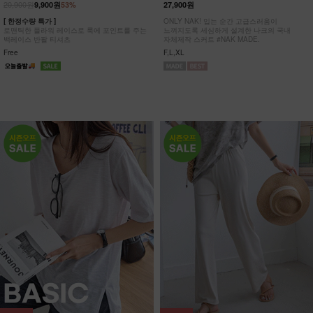
20,900원
9,900원
53%
27,900원
[ 한정수량 특가 ]
ONLY NAK! 입는 순간 고급스러움이
로맨틱한 플라워 레이스로 룩에 포인트를 주는
느껴지도록 세심하게 설계한 나크의 국내
백레이스 반팔 티셔츠
자체제작 스커트 #NAK MADE.
Free
F,L,XL