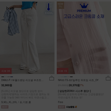
NEW
7%
리뷰
35
리뷰
15
DM62-P-19/폴드밴딩 리오셀 부츠컷팬
NK62-TS-32/일루민 뒤트임 셔츠_DY
츠_HR
21,900원
32,900원
20,370원
7%
[S-2XL] 리오셀 원단으로 답답한 없이
[ 답답한ZERO! 시스루 원단! ]
산뜻하게!원하는 사이즈,기장으로 원하는 핏
[55-99] 은은하게 반짝이는 고급링클원단!
연출 가능한 360 어디서 봐도 자연스럽고
자연스럽게 흐르는 핏!
균형잡힌 부츠컷 팬츠
S,M,L,XL,2XL / 숏,기본,롱
Free