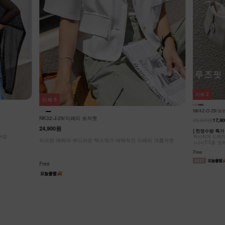
리뷰
3
리뷰
2
NK62-JS-2/
NK42-O-29/프리덤 가디건셋트
27,900원
25,900원
17,900원
31%
리 크롭자켓
캐주얼 노카라 
허리 절개선으로
[ 한정수량 특가 ]
가볍게 툭- 걸쳐
맥시하게 드레이프 되는 무드, 스타일리쉬한 롱 가디건/로브
Free
+나시T/2종 셋트
Free