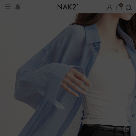
0
시즌오프
1+1 기획세트
자체제