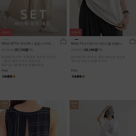
리뷰
0
리뷰
0
NK62-SETS-13/바루나 집업+스커트
NK62-TS-21/에너지 크리스탈 반팔티
세트_DY
_JY
39,900원
24,900원
37,110원
7%
23,160원
7%
[55-88] 바스락- 하루종일 쾌적한 터치감!
[55-99] 핸드메이드 캡보석&비딩 포인트
그물망 형태의 메쉬 안감으로
루즈핏 라운드 반팔 티셔츠
땀과 습기를 빠르게 배출해줘요
Free
Free
NEW
NEW
7%
7%