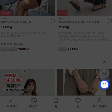
리뷰
21
리뷰
6
KO52-T-26/테린 반팔티_HR
KO62-P-03/롤링 단가라 스커트_HR
17,900원
23,900원
[55~99] 여유로운 넥라인 여리핏의 반팔
[55-88] 롱한 길이감으로 부담없이,슬림한
티셔츠 #NAK MADE.
실루엣을 연출해주는 편안함 속에 숨겨진
세련된 무드 데일리 스트라이프 밴딩 스커트
#NAK MADE.
F(55~77),L(88~99)
F,L
득템찬스
단독 한정수량 특가!
뒤로가기
카테고리
홈
찜
마이페이지