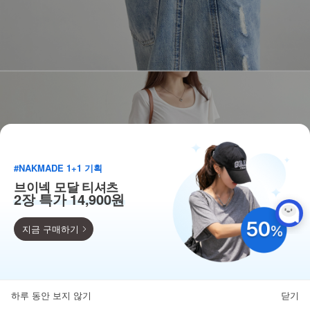
#NAKMADE 1+1 기획
브이넥 모달 티셔츠
2장 특가 14,900원
지금 구매하기
득템찬스
단독 한정수량 특가!
하루 동안 보지 않기
닫기
뒤로가기
카테고리
홈
찜
마이페이지