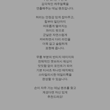
감각적인 캐주얼룩을
연출해주는 데님 팬츠입니다.
허리는 안정감 있게 잡아주고,
힙부터 밑단까지
여유롭게 떨어지는
와이드 핏으로
군살은 자연스럽게
커버하면서 다리 라인을
더욱 길고 슬림하게
표현해 줍니다.
무릎 부분의 빈티지 데미지와
전체적인 캣브러시 워싱이
밋밋함 없이 포인트가 되어
기본 티셔츠 하나만 매치해도
스타일리시한 데일리룩을
완성할 수 있습니다.
손이 자주 가는 데님 팬츠를 찾고
계셨다면 자신 있게
추천드려요!