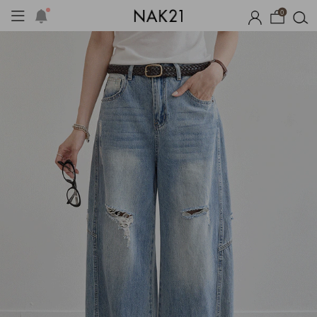
0
시즌오프
1+1 기획세트
자체제작
여름 