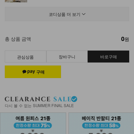
KO62-T-16/트리플네온 반팔티_YN
16,900
15,720
7%
코디상품 더 보기
0
NKA62-BS-1/리오라 네트 숄더백
총 상품 금액
원
14,900
장바구니
바로구매
관심상품
NKA62-BS-11/아망드 라탄 숄더백
21,900
NKA63-BT-2/매니쉬 꽈배기 벨트
다시 볼 수 없는 SUMMER FINAL SALE
11,900
9,900
17%