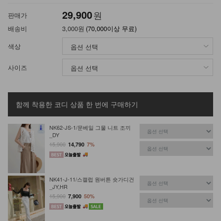
29,900
원
판매가
배송비
3,000원
(70,000이상 무료)
색상
사이즈
함께 착용한 코디 상품
한 번에 구매하기
NK62-JS-1/문베일 그물 니트 조끼
_DY
15,900
14,790
7%
NK41-J-11/스캘럽 원버튼 숏가디건
_JY,HR
15,900
7,900
50%