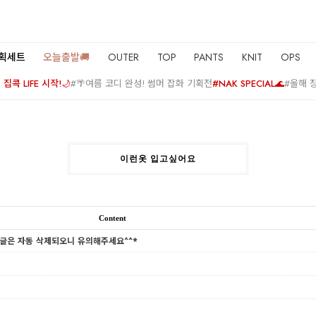
기획세트
오늘출발🚚
OUTER
TOP
PANTS
KNIT
OPS
집콕 LIFE 시작!🌙
#🌴여름 코디 완성! 썸머 잡화 기획전
#NAK SPECIAL🌊
#올해 
이런옷 입고싶어요
Content
 글은 자동 삭제되오니 유의해주세요^^*