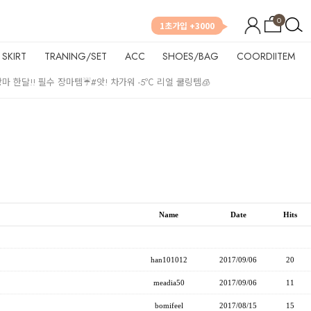
0
1초가입 +3000
SKIRT
TRANING/SET
ACC
SHOES/BAG
COORDIITEM
장마 한달!! 필수 장마템☔
#앗! 차가워 -5℃ 리얼 쿨링템🧊
Name
Date
Hits
han101012
2017/09/06
20
meadia50
2017/09/06
11
bomifeel
2017/08/15
15