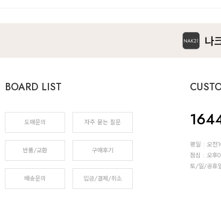
BOARD LIST
CUST
164
도매문의
자주 묻는 질문
평일 : 오전1
반품/교환
구매후기
점심 : 오후0
토/일/공휴
배송문의
입금/결제/취소