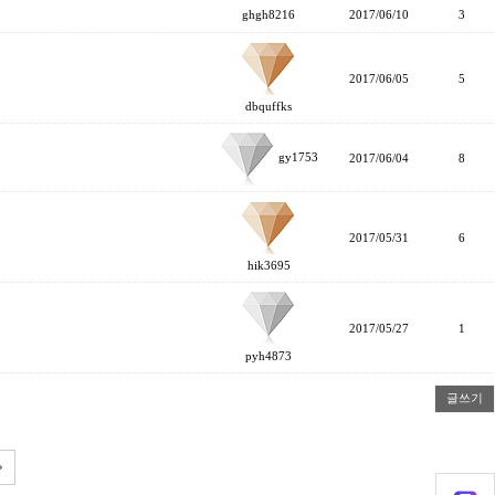
ghgh8216
2017/06/10
3
2017/06/05
5
dbquffks
gy1753
2017/06/04
8
2017/05/31
6
hik3695
2017/05/27
1
pyh4873
글쓰기