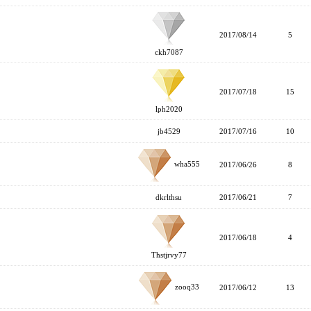
2017/08/14
5
ckh7087
2017/07/18
15
lph2020
jb4529
2017/07/16
10
wha555
2017/06/26
8
dkrlthsu
2017/06/21
7
2017/06/18
4
Thstjrvy77
zooq33
2017/06/12
13