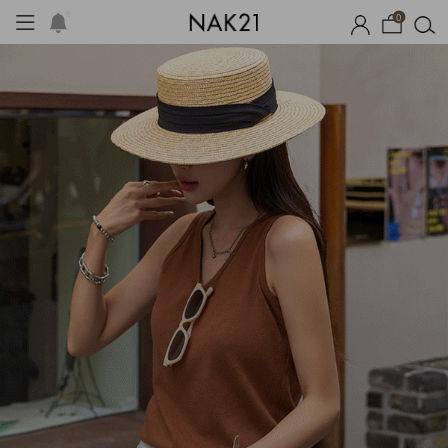
0
시즌오프
1+1 기획세트
자체제작