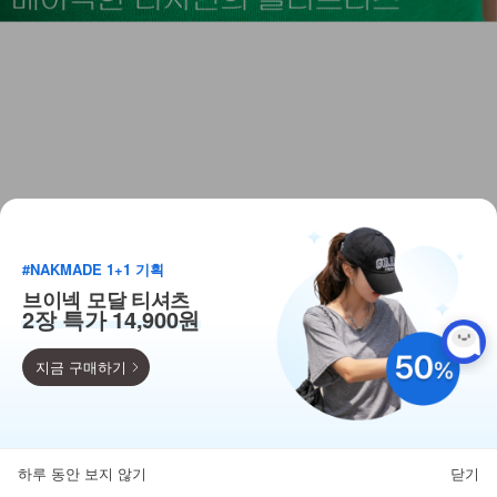
#NAKMADE 1+1 기획
브이넥 모달 티셔츠
2장 특가 14,900원
지금 구매하기
득템찬스
단독 한정수량 특가!
하루 동안 보지 않기
닫기
뒤로가기
카테고리
홈
찜
마이페이지