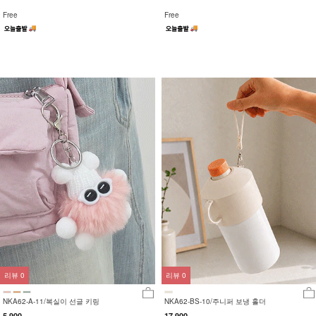
Free
Free
리뷰
0
리뷰
0
NKA62-A-11/복실이 선글 키링
NKA62-BS-10/주니퍼 보냉 홀더
5,900
17,900