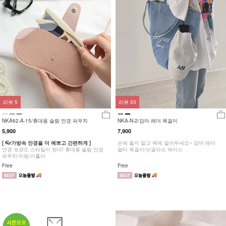
리뷰
5
리뷰
20
NKA62-A-15/휴대용 슬림 안경 파우치
NKA-N-2/감마 레더 목걸이
5,900
7,900
[ 👓가방속 안경을 더 예쁘고 간편하게 ]
손에 들지 말고 목에 걸어두세요~ 감마 레더
안경 보관도 스타일이 된다! 휴대용 슬림 안경
멀티 목걸이/선글라스 케이스
파우치/키링/키홀더
Free
Free