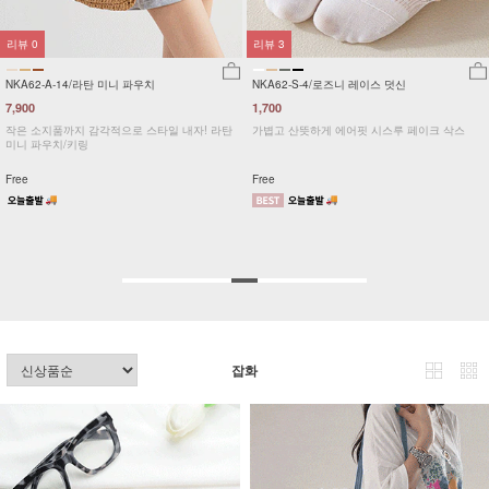
리뷰
354
리뷰
847
NK84-A-1/보정속옷
KOA-T-15/심플끈나시
9,900
12,900
7,900
20%
7,900
39%
이크 삭스
[M~2XL] S라인을 잡아주는~ 퍼펙트 보정속옷
[ 누적 10만장 돌파! 고객요청 120
#NAK MADE.
[55~120] 사계절 내내 필요한 
시 #NAK MADE.
M,XL
F,L,XL,1
잡화