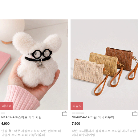
리뷰
0
리뷰
0
NKA62-A-9/스마트 퍼피 키링
NKA62-A-14/라탄 미니 파우치
4,900
7,900
안경 척~ 너무 사랑스러워요 작은 변화로 더
작은 소지품까지 감각적으로 스타일 내자! 라탄
귀엽게 스마트 퍼피 키링/키홀더
미니 파우치/키링