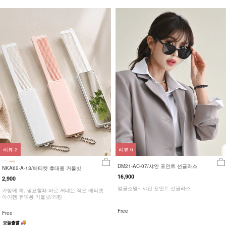
리뷰
2
리뷰
6
DM21-AC-07/샤인 포인트 선글라스
NKA62-A-13/에티켓 휴대용 거울빗
16,900
2,900
얼굴소멸~ 샤인 포인트 선글라스
가방에 쏙, 필요할때 바로 꺼내는 작은 에티켓
아이템 휴대용 거울빗/키링
Free
Free