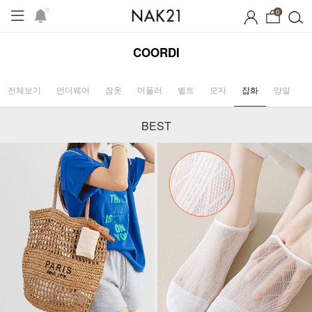
0
COORDI
전체보기
언더웨어
잠옷
머플러
벨트
모자
잡화
양말
BEST
기획세트
자체제작
여름 잠옷
장마템 기획전
오늘출