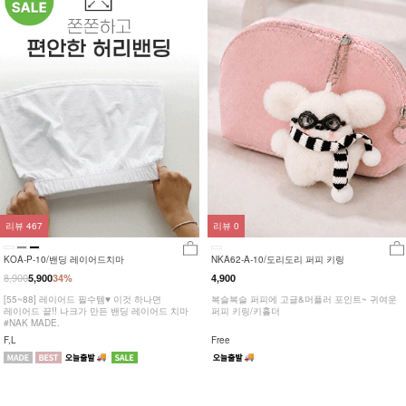
리뷰
467
리뷰
0
KOA-P-10/밴딩 레이어드치마
NKA62-A-10/도리도리 퍼피 키링
8,900
5,900
34%
4,900
[55~88] 레이어드 필수템♥ 이것 하나면
복슬복슬 퍼피에 고글&머플러 포인트~ 귀여운
레이어드 끝!! 나크가 만든 밴딩 레이어드 치마
퍼피 키링/키홀더
#NAK MADE.
F,L
Free