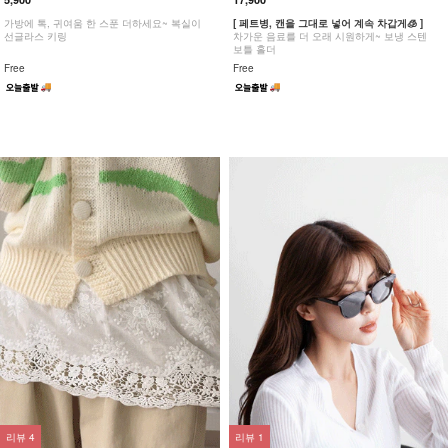
가방에 톡, 귀여움 한 스푼 더하세요~ 복실이
[ 페트병, 캔을 그대로 넣어 계속 차갑게🧊 ]
선글라스 키링
차가운 음료를 더 오래 시원하게~ 보냉 스텐
보틀 홀더
Free
Free
리뷰
4
리뷰
1