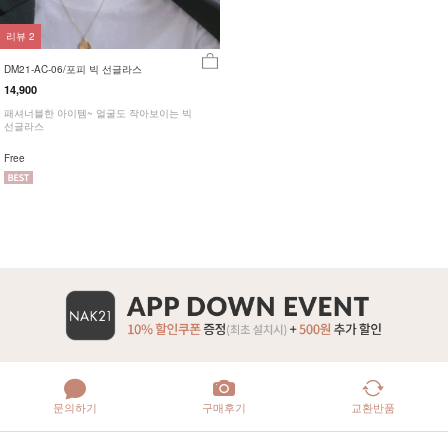
리뷰
2
DM21-AC-06/포피 빅 선글라스
14,900
패셔너블한 아이템~ 얼굴도 작아보이는 빅
선글라스
Free
문의하기
구매후기
교환반품