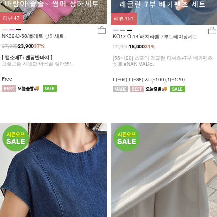
리뷰
47
리뷰
151
NK32-O-58/플레토 상하세트
KO12-O-14/패치라벨 7부트레이닝세트
37,900
23,900
37%
22,900
15,900
31%
[ 캡소매T+밴딩반바지 ]
[55~120] 스포티 래글런 티셔츠+7부 배기팬츠
고슬고슬 시원한 아크릴 상하셋트
셋트 #NAK MADE.
Free
F(~66),L(~88),XL(~100),1(~120)