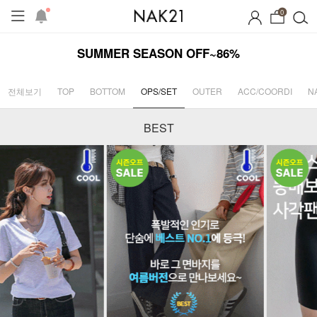
0
SUMMER SEASON OFF~86%
전체보기
TOP
BOTTOM
OPS/SET
OUTER
ACC/COORDI
N
BEST
프
1+1 기획세트
자체제작
여름 잠옷
장마템 기획