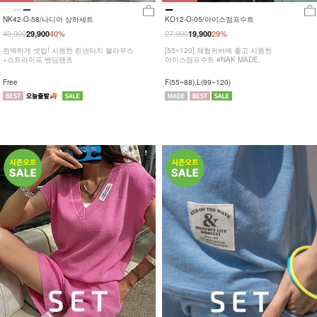
NK42-O-58/나디아 상하세트
KO12-O-05/아이스점프수트
49,900
27,900
29,900
40%
19,900
29%
완벽하게 셋업! 시원한 린넨터치 블라우스
[55~120] 체형커버에 좋고 시원한
+스트라이프 밴딩팬츠
아이스점프수트 #NAK MADE.
Free
F(55~88),L(99~120)