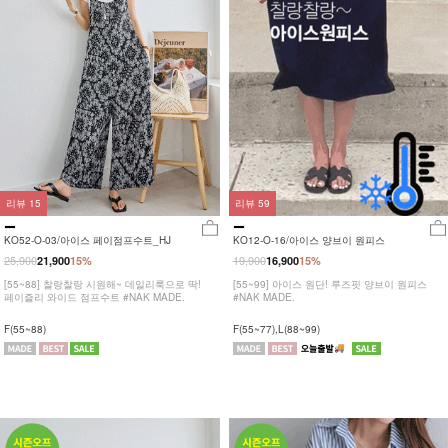
리뷰
15
리뷰
59
KO52-O-03/아이스 페이점프수트_HJ
KO12-O-16/아이스 양브이 원피스
25,900
19,900
21,900
15%
16,900
15%
[55~88] 찰랑찰랑 시원해~ 데일리룩으로 딱!
[55~99] 아이스 원단! 루즈핏 양브이 원피스
페이즐리 와이드 점프수트 #NAK MADE.
#NAK MADE.
F(55~88)
F(55~77),L(88~99)