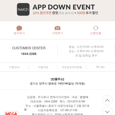
문의하기
구매후기
교환반품
평일 : 오전10:00~오후04:00
CUSTOMER CENTER
점심 : 오후01:00~오후02:00
1644-2288
토/일/공휴일 휴무
이용안내
이용약관
개인정보처리방침
PC Ver.
[반품주소]
경기도 양주시 평화로 1403 NK빌딩 (덕계동)
상점명 : 주식회사 엔케이아이엔씨 대표 :
윤명애
대표전화 : 1644-2288 팩스 : 031)872-6199
주소 : 서울특별시 종로구 새문안로3길 7, 2층 201호
사업자등록번호 : 127-86-21153
통신판매업 신고 : 2024-서울종로-0343호