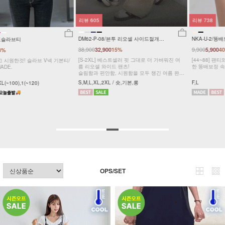
리뷰
605
리뷰
738
DM62-P-08/븐투 리오셀 사이드절개팬
NKA-U-2/똥배보정 속바지
츠_YN
38,900
9,900
32,900
15%
5,900
40%
[S-2XL] 베스트셀러 핏 그대로 더 가벼워진 여
[44~88] 팬티와 속바지를 한번에! 가볍고 쫀쫀
름 리오셀 와이드 팬츠!
한 똥배보정 속바지 #NAK MADE.
슬림함과 편안함, 시원함을 모두 챙긴 여름 완전
정복 팬츠
S,M,L,XL,2XL / 숏,기본,롱
F,L
OPS/SET