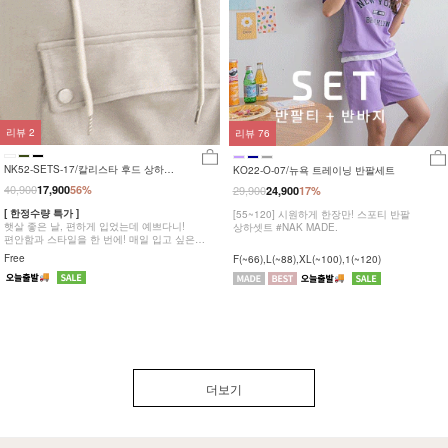
리뷰
2
리뷰
76
NK52-SETS-17/칼리스타 후드 상하세
KO22-O-07/뉴욕 트레이닝 반팔세트
트_DY
40,900
17,900
56%
29,900
24,900
17%
[ 한정수량 특가 ]
[55~120] 시원하게 한장만! 스포티 반팔
햇살 좋은 날, 편하게 입었는데 예쁘다니!
상하셋트 #NAK MADE.
편안함과 스타일을 한 번에! 매일 입고 싶은
썸머 셋업!
Free
F(~66),L(~88),XL(~100),1(~120)
더보기