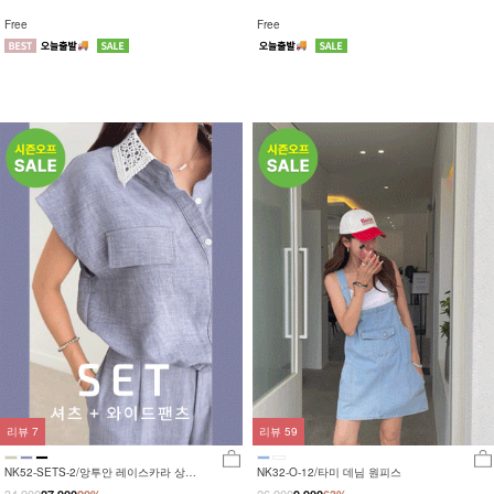
Free
Free
리뷰
7
리뷰
59
NK52-SETS-2/앙투안 레이스카라 상하
NK32-O-12/타미 데님 원피스
세트