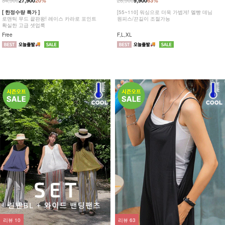
34,900
26,900
27,900
20%
9,900
63%
[ 한정수량 특가 ]
[55~110] 워싱으로 더욱 가볍게! 멜빵 데님
로맨틱 무드 끝판왕! 레이스 카라로 포인트
원피스/끈길이 조절가능
확실한 고급 셋업룩
Free
F,L,XL
리뷰
10
리뷰
63