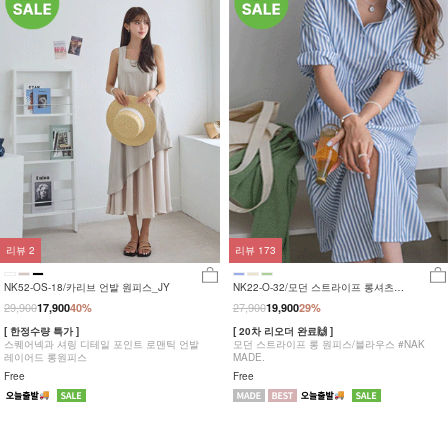
리뷰
2
리뷰
173
NK52-OS-18/카리브 언발 원피스_JY
NK22-O-32/모던 스트라이프 롱셔츠
_HS
29,900
27,900
17,900
40%
19,900
29%
[ 한정수량 특가 ]
[ 20차 리오더 완료🙌 ]
스퀘어넥과 셔링 디테일 포인트 로맨틱 언발
모던 스트라이프 롱 원피스/블라우스 #NAK
레이어드 롱원피스
MADE.
Free
Free