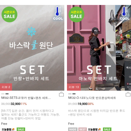
리뷰
2
리뷰
13
NK62-SETS-2/유카 반팔+팬츠 세트
NK32-O-123/노다웃 반오픈상하세트
_YN
36,900
31,900
32,900
11%
19,900
38%
[55-77] 입은 순간, 몸이 먼저 시원하다고
바스락 원단으로 시원한 터치감 반오픈 후드
말하는 세트! 출근도 가능하고 여행도 가능한,
+밴딩 반바지 세트
여름 만능 반팔티+반바지 셋업
Free
Free