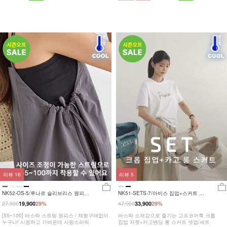
리뷰
16
리뷰
5
NK52-OS-5/루나르 슬리브리스 원피스
NK51-SETS-7/아비스 집업+스커트 세
_DY
트
27,900
47,900
19,900
29%
33,900
29%
[55~100] 바스락 스트링 원피스 / 체형구애없이
바스락 소재감으로 즐기는 고프코어룩 크롭
누구나! 시원하고 가벼운데 사랑스러워
집업 자켓+카고밴딩 롱 스커트 셋업/세트