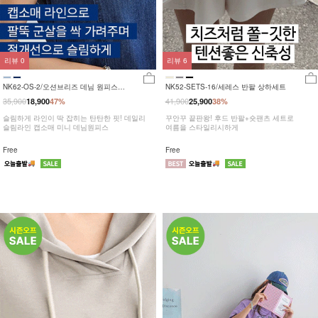
리뷰
0
리뷰
6
NK62-OS-2/오션브리즈 데님 원피스
NK52-SETS-16/세레스 반팔 상하세트
_JY
35,900
41,900
18,900
47%
25,900
38%
슬림하게 라인이 딱 잡히는 탄탄한 핏! 데일리
꾸안꾸 끝판왕! 후드 반팔+숏팬츠 세트로
슬림라인 캡소매 미니 데님원피스
여름을 스타일리시하게
Free
Free