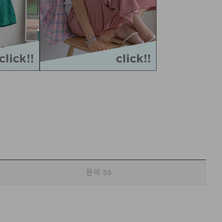
문의
36