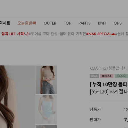
기획세트
오늘출발🚚
OUTER
TOP
PANTS
KNIT
OPS
집콕 LIFE 시작!🌙
#🌴여름 코디 완성! 썸머 잡화 기획전
#NAK SPECIAL🌊
#올해 
KOA-T-15/심플끈나시
[ 누적 10만장 돌파
[55~120] 사계절
상품가
1
7
판매가