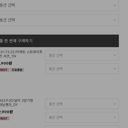
품 한 번에 구매하기
K61-TS-22/미에트 스트라이프
즈 셔츠_YN
7,900원
M62-P-20/날리 2단기장
데님팬츠_DY
9,900원