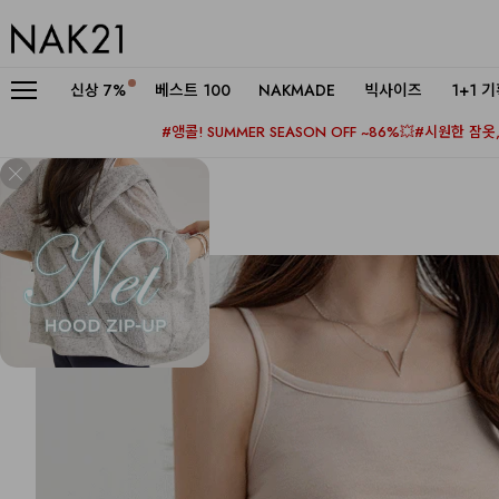
신상
7%
베스트 100
NAKMADE
빅사이즈
1+1 
#앵콜! SUMMER SEASON OFF ~86%💥
#시원한 잠옷, 