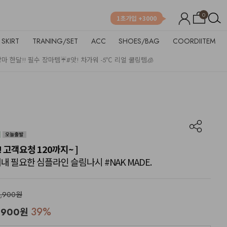
0
1초가입 +3000
SKIRT
TRANING/SET
ACC
SHOES/BAG
COORDIITEM
장마 한달!! 필수 장마템☔
#앗! 차가워 -5℃ 리얼 쿨링템🧊
! 고객요청 120까지~ ]
 내내 필요한 심플라인 슬림나시 #NAK MADE.
2,900원
39
%
,900
원