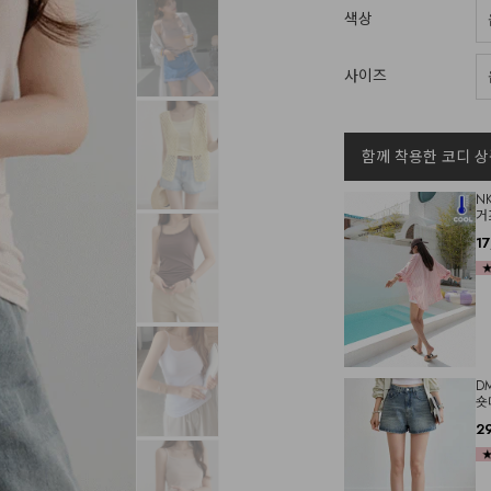
색상
사이즈
함께 착용한 코디 상
N
거
1
D
숏
2