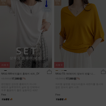
NEW
NEW
7%
7%
리뷰
0
리뷰
0
NK62-NW-6/리플리 홈웨어 세트_DY
NK62-TS-18/레이티 양브이 반팔 니트
_HR
18,900원
18,900원
17,580원
7%
17,580원
7%
편안함만 강조한 홈웨어가 아니라
여리함 끝판왕 여성스러움과 세련미를 동시에
패턴과 실루엣까지 살려 집 안밖에서
잡은 양브이 골지 니트
두루 활용하기 좋은 실용적인 세트!
Free
Free