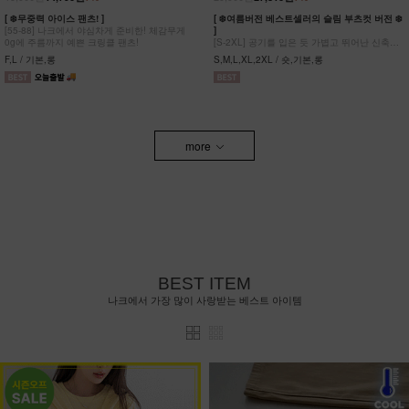
[ ❄️무중력 아이스 팬츠! ]
[ ❄️여름버전 베스트셀러의 슬림 부츠컷 버전 ❄️
[55-88] 나크에서 야심차게 준비한! 체감무게
]
0g에 주름까지 예쁜 크링클 팬츠!
[S-2XL] 공기를 입은 듯 가볍고 뛰어난 신축성
원단에 슬림함을 더한 부츠컷 팬츠!
F,L / 기본,롱
S,M,L,XL,2XL / 숏,기본,롱
more
BEST ITEM
나크에서 가장 많이 사랑받는 베스트 아이템