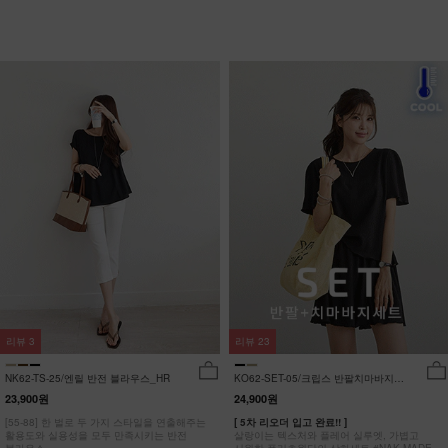
리뷰
3
리뷰
23
NK62-TS-25/엔릴 반전 블라우스_HR
KO62-SET-05/크립스 반팔치마바지세
트_HR
23,900원
24,900원
[55-88] 한 벌로 두 가지 스타일을 연출해주는
[ 5차 리오더 입고 완료!! ]
활용도와 실용성을 모두 만족시키는 반전
살랑이는 텍스처와 플레어 실루엣, 가볍고