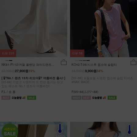
리뷰
235
리뷰
58
NK61-PI-12/커들 올밴딩 와이드팬츠
KO42-T-06/시스루 캡소매 슬럽티
_YN
32,900원
14,900원
27,900원
15%
9,900원
34%
[ 🎖?No.1 팬츠 15차 리오더🎖? 여름버전 출시! ]
[55~88] 보들보들 시원한 캡소매 슬럽 티셔츠
[55-88] 가볍고 시원하게 또 한번 즐기는 믿고
#NAK MADE.
입는 베스트 No.1 팬츠의 여름버전!
F,L / 숏,롱
F(55~66),L(77~88)