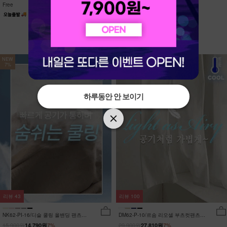
Free
Free
NEW
NEW
7%
7%
하루동안 안 보이기
하루동안 안 보이기
리뷰
43
리뷰
100
NK62-PI-16/디슬 쿨링 올밴딩 팬츠
DM62-P-10/르솜 리오셀 부츠컷팬츠
_YN
_YN
15,900원
29,900원
14,790원
7%
27,810원
7%