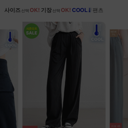
팬츠
사이즈
OK!
기장
OK!
COOL
선택
선택
NEW
7%
NEW
7%
리뷰
100