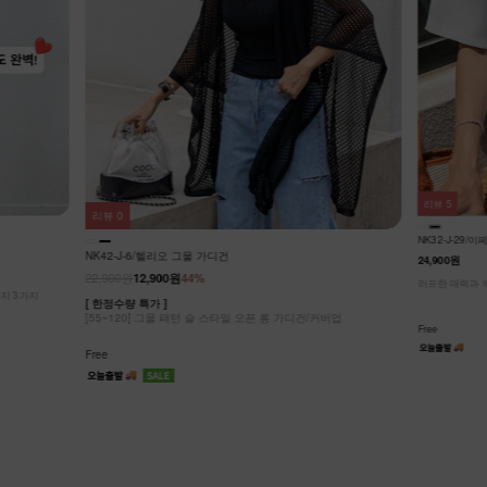
리뷰
2
리뷰
5
NK42-O-29
NK32-J-29/이페리 숏자켓
25,900원
17,9
24,900원
[ 한정수량 특가 
커버업
맥시하게 드레이
러프한 매력과 부드러운 텍스쳐가 매력적인 이페리 크롭자켓
+나시T/2종 셋
Free
Free