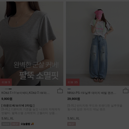
리뷰
5
리뷰
35
KO62-T-17/브이넥티,KO62-T-18/라운
NK62-PS-15/닐루 데미지 배럴 팬츠
드티_YN
_HR
9,900원
29,900원
[ 라운드넥/브이넥 2타입 ]
[S-XL] 빈티지한 무드와 트렌디한 실루엣을
[S-XL] 기본티의 기준을 높인 나크의 자체제작
동시에 담은 와이드 데님 팬츠
반팔티. 팔뚝소멸 소매핏의 고퀄리티 상품
#NAK MADE.
S,M,L,XL
S,M,L,XL