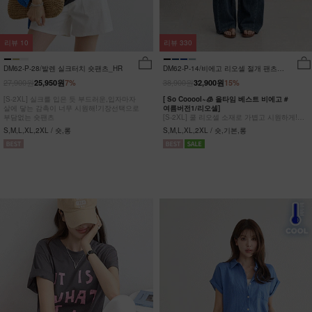
리뷰
10
리뷰
330
DM62-P-28/발렌 실크터치 숏팬츠_HR
DM62-P-14/비에고 리오셀 절개 팬츠
_HR
27,900원
38,900원
25,950원
7%
32,900원
15%
[S-2XL] 실크를 입은 듯 부드러운,입자마자
[ So Cooool~🧊 올타임 베스트 비에고 #
살에 닿는 감촉이 너무 시원해!기장선택으로
여름버전1/리오셀]
부담없는 숏팬츠
[S-2XL] 쿨 리오셀 소재로 가볍고 시원하게!
사이드 절개 쿨링 데님팬츠
S,M,L,XL,2XL / 숏,롱
S,M,L,XL,2XL / 숏,기본,롱