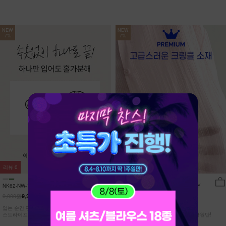
NEW
NEW
7%
7%
리뷰
0
리뷰
15
NK62-NW-11/유포니 반팔+반바지 홈웨
NK62-TS-32/일루민 뒤트임 셔츠_DY
어_HR
9,900원
21,900원
9,210원
7%
20,370원
7%
입는 순간 편안함이 달라지는 캡내장
[ 답답한ZERO! 시스루 원단! ]
스트라이프 홈웨어 SET
[55-99] 은은하게 반짝이는 고급링클원단!
자연스럽게 흐르는 핏!