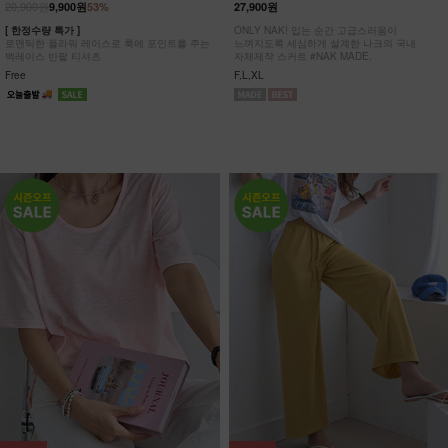
20,900원
9,900원
53%
27,900원
[ 한정수량 특가 ]
ONLY NAK! 입는 순간 고급스러움이
로맨틱한 플라워 레이스로 룩에 포인트를 주는
느껴지도록 세심하게 설계한 나크의 국내
백레이스 반팔 티셔츠
자체제작 스커트 #NAK MADE.
Free
F,L,XL