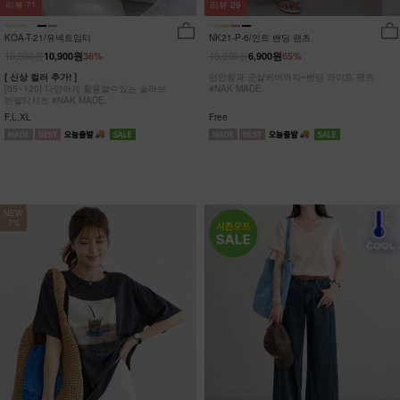
리뷰
29
리뷰
71
NK21-P-6/인트 밴딩 팬츠
KOA-T-21/유넥트임티
19,900원
16,900원
6,900원
65%
10,900원
36%
편안함과 군살커버까지~밴딩 와이드 팬츠
[ 신상 컬러 추가! ]
#NAK MADE.
[55~120] 다양하게 활용할수있는 슬라브
반팔티셔츠 #NAK MADE.
Free
F,L,XL
NEW
7%