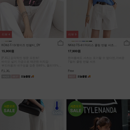
리뷰
4
리뷰
9
KO62-T-13/왓이즈 반팔티_DY
NK62-TS-61/마리스 쿨링 반팔 셔츠
_HR
15,900원
17,900원
[F-XL] 감각적인 영문 프린트!
한여름에도 셔츠는 포기할 수 없다면,가벼운
바이오 실키 가공으로 매끈한 터치감
7컬러 쿨링 반팔 셔츠
부드러움과 내구성을 갖춘 면85%, 폴리15%
#NAK MADE.
F,L,XL
Free