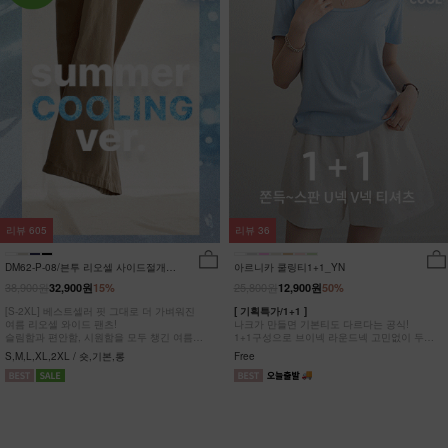
리뷰
605
리뷰
36
DM62-P-08/븐투 리오셀 사이드절개팬
아르니카 쿨링티1+1_YN
츠_YN
38,900원
25,800원
32,900원
15%
12,900원
50%
[S-2XL] 베스트셀러 핏 그대로 더 가벼워진
[ 기획특가/1+1 ]
여름 리오셀 와이드 팬츠!
나크가 만들면 기본티도 다르다는 공식!
슬림함과 편안함, 시원함을 모두 챙긴 여름
1+1구성으로 브이넥 라운드넥 고민없이 두장
완전정복 팬츠
다 챙겨가세요
S,M,L,XL,2XL / 숏,기본,롱
Free