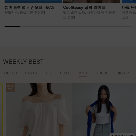
썸머 파이널 시즌오프 ~86%
Cool&easy 집콕 라이프!
나크 단
품절임박, 망설이면 후회뿐!
덥고 습한 날씨, 시원하고 예쁜 잠옷
여름 베스
과 집콕!
나자
WEEKLY BEST
OUTER
PANTS
TEE
SHIRT
KNIT
DRESS
BIG-SIZE