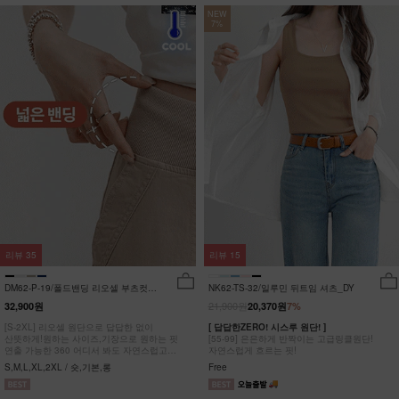
NEW
7%
리뷰
35
리뷰
15
DM62-P-19/폴드밴딩 리오셀 부츠컷팬
NK62-TS-32/일루민 뒤트임 셔츠_DY
츠_HR
21,900원
32,900원
20,370원
7%
[S-2XL] 리오셀 원단으로 답답한 없이
[ 답답한ZERO! 시스루 원단! ]
산뜻하게!원하는 사이즈,기장으로 원하는 핏
[55-99] 은은하게 반짝이는 고급링클원단!
연출 가능한 360 어디서 봐도 자연스럽고
자연스럽게 흐르는 핏!
균형잡힌 부츠컷 팬츠
S,M,L,XL,2XL / 숏,기본,롱
Free