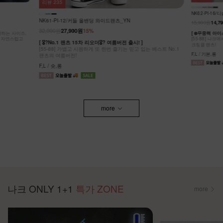
리뷰
43
DM62-P-10
NK62-PI-16/디슬 쿨링 올밴딩 팬츠_YN
29,900원
27,8
15,900원
14,790원
7%
[ ❄️여름버전 
[S-2XL] 공
[ ❄️무중력 아이스 팬츠! ]
더한 부츠컷 팬
[55-88] 나크에서 야심차게 준비한! 체감무게 0g에 주름까지 예쁜
S,M,L,XL,2XL
크링클 팬츠!
F,L / 기본,롱
more
나크 ONLY 1+1
특가 ZONE
more