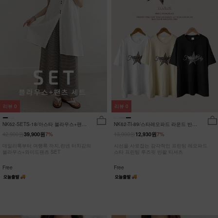
리뷰
0
리뷰
0
NK62-SETS-18/아스타 블라우스+팬츠
NK62-TI-89/스타레오파드 라운드 반팔
세트_HR
티_JY
42,900원
13,900원
39,900원
7%
12,930원
7%
데일리룩부터 여행룩 까지,린넨 터치감의
시선을 사로잡는 감각적인 프린팅 레오파드
블라우스+와이드팬츠 SET
스타 프린팅 루즈핏 반팔 티셔츠
Free
Free