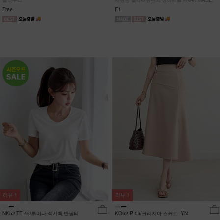
블라우스
시원한 플리츠원단의 상하세트 #NAK MADE.
Free
F,L
리뷰
1
리뷰
1
NK52-TE-46/루미나 섹시백 반팔티
KO62-P-06/크리지아 스커트_YN