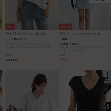
리뷰
148
리뷰
11
NK52-JI-10/아코디언 시스루 가디건
NK42-T-28/라일 브이넥 캡소매니트
_DY
26,900
7,900
9,900
63%
[ 3WAY 스타일! ]
차르르~ 브이넥 캡소매 니트
[55~99] 한 가지 아이템으로 숄, 가디건, 스카
프까지 3가지 스타일!
Free
Free