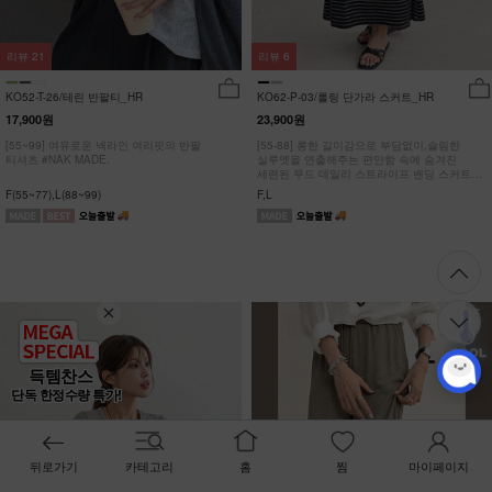
리뷰
21
리뷰
6
KO52-T-26/테린 반팔티_HR
KO62-P-03/롤링 단가라 스커트_HR
17,900원
23,900원
[55~99] 여유로운 넥라인 여리핏의 반팔
[55-88] 롱한 길이감으로 부담없이,슬림한
티셔츠 #NAK MADE.
실루엣을 연출해주는 편안함 속에 숨겨진
세련된 무드 데일리 스트라이프 밴딩 스커트
#NAK MADE.
F(55~77),L(88~99)
F,L
득템찬스
단독 한정수량 특가!
뒤로가기
카테고리
홈
찜
마이페이지