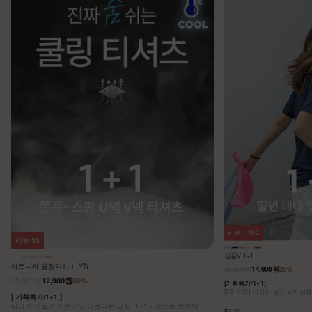
리뷰
1,902
리뷰
36
심플V 1+1
아르니카 쿨링티1+1_YN
19,900원
14,900원
25%
25,800원
12,900원
50%
[기획특가/1+1]
[55~120] 시원한 깊은 V넥 심
[ 기획특가/1+1 ]
나크가 만들면 기본티도 다르다는 공식! 1+1구성으로 브이넥
F,L,XL