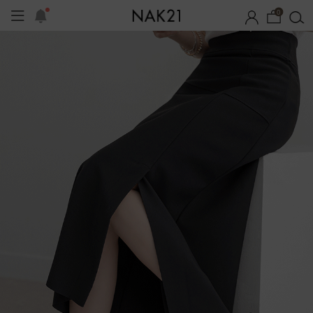
0
기획세트
자체제작
여름 잠옷
장마템 기획전
오늘출