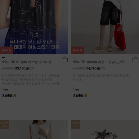
리뷰
0
리뷰
0
NK62-OS-21/벨비 뒤트임 민소매 원피
NK62-TS-40/미야 라운드 반팔티_HR
스_DY
24,900원
15,900원
23,160원
7%
14,790원
7%
감각적인 패턴으로 포인트가 되는 원피스!
유니크한 드로잉 아트와 레터링의 루즈핏
뒷 슬릿으로 뒤태마저도 사랑스러워!
티셔츠
넥라인 셔링으로 자연스럽게 퍼지는 라인!
Free
Free
NEW
NEW
7%
7%