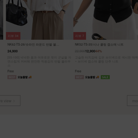
리뷰
7
리뷰
19
NK52-TS-35/시나 쿨링 캡소매 니트
NK12-T-78/밀크캔디
22,900
24,900
12,900
44%
5,900
76%
고슬한 터치감에 깊은 브이넥으로 섹시한 매력
[ 한정수량 특가 ]
~ 브이넥 캡소매 쿨링 단추 니트
[55~88] 드롭숄더 씨스루니트/그물니트
Free
Free
more view