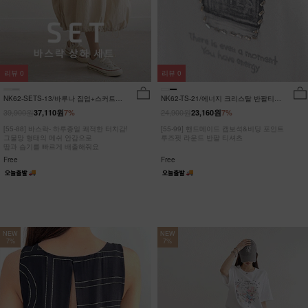
리뷰
0
리뷰
0
NK62-SETS-13/바루나 집업+스커트
NK62-TS-21/에너지 크리스탈 반팔티
세트_DY
_JY
39,900원
24,900원
37,110원
7%
23,160원
7%
[55-88] 바스락- 하루종일 쾌적한 터치감!
[55-99] 핸드메이드 캡보석&비딩 포인트
그물망 형태의 메쉬 안감으로
루즈핏 라운드 반팔 티셔츠
땀과 습기를 빠르게 배출해줘요
Free
Free
NEW
NEW
7%
7%