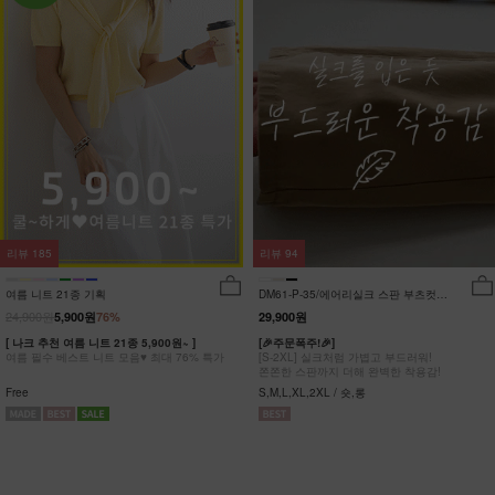
리뷰
185
리뷰
94
여름 니트 21종 기획
DM61-P-35/에어리실크 스판 부츠컷팬
츠_DY
24,900원
5,900원
76%
29,900원
[ 나크 추천 여름 니트 21종 5,900원~ ]
[🎉주문폭주!🎉]
여름 필수 베스트 니트 모음♥ 최대 76% 특가
[S-2XL] 실크처럼 가볍고 부드러워!
쫀쫀한 스판까지 더해 완벽한 착용감!
Free
S,M,L,XL,2XL / 숏,롱