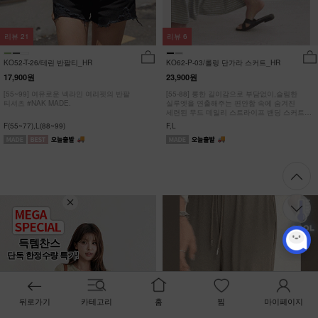
리뷰
21
리뷰
6
KO52-T-26/테린 반팔티_HR
KO62-P-03/롤링 단가라 스커트_HR
17,900원
23,900원
[55~99] 여유로운 넥라인 여리핏의 반팔
[55-88] 롱한 길이감으로 부담없이,슬림한
티셔츠 #NAK MADE.
실루엣을 연출해주는 편안함 속에 숨겨진
세련된 무드 데일리 스트라이프 밴딩 스커트
#NAK MADE.
F(55~77),L(88~99)
F,L
득템찬스
단독 한정수량 특가!
뒤로가기
카테고리
홈
찜
마이페이지