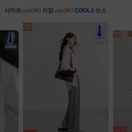
팬츠
사이즈
OK!
기장
OK!
COOL
선택
선택
NEW
7%
리뷰
64