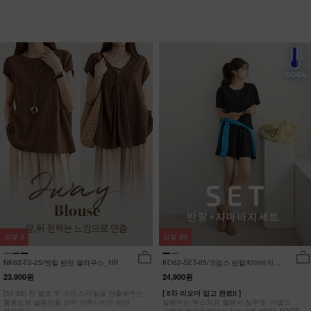
리뷰
3
리뷰
23
NK62-TS-25/엔릴 반전 블라우스_HR
KO62-SET-05/크립스 반팔치마바지세
트_HR
23,900원
24,900원
[55-88] 한 벌로 두 가지 스타일을 연출해주는
[ 5차 리오더 입고 완료!! ]
활용도와 실용성을 모두 만족시키는 반전
살랑이는 텍스처와 플레어 실루엣, 가볍고