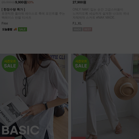
20,900원
9,900원
53%
27,900원
[ 한정수량 특가 ]
ONLY NAK! 입는 순간 고급스러움이
로맨틱한 플라워 레이스로 룩에 포인트를 주는
느껴지도록 세심하게 설계한 나크의 국내
백레이스 반팔 티셔츠
자체제작 스커트 #NAK MADE.
Free
F,L,XL