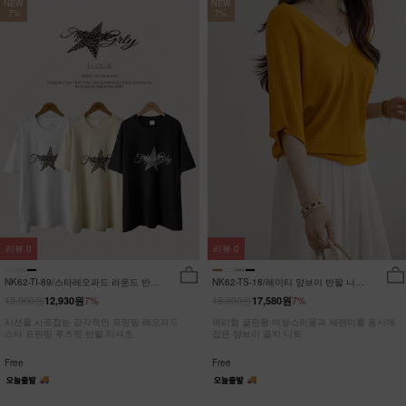
NEW
NEW
7%
7%
리뷰
0
리뷰
0
NK62-TI-89/스타레오파드 라운드 반팔
NK62-TS-18/레이티 양브이 반팔 니트
티_JY
_HR
13,900원
18,900원
12,930원
7%
17,580원
7%
시선을 사로잡는 감각적인 프린팅 레오파드
여리함 끝판왕 여성스러움과 세련미를 동시에
스타 프린팅 루즈핏 반팔 티셔츠
잡은 양브이 골지 니트
Free
Free