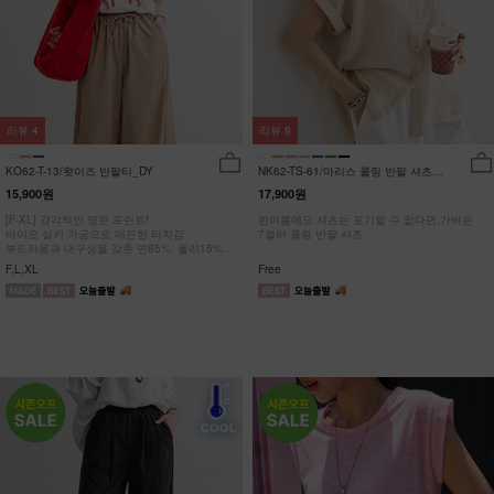
리뷰
4
리뷰
9
KO62-T-13/왓이즈 반팔티_DY
NK62-TS-61/마리스 쿨링 반팔 셔츠
_HR
15,900원
17,900원
[F-XL] 감각적인 영문 프린트!
한여름에도 셔츠는 포기할 수 없다면,가벼운
바이오 실키 가공으로 매끈한 터치감
7컬러 쿨링 반팔 셔츠
부드러움과 내구성을 갖춘 면85%, 폴리15%
#NAK MADE.
F,L,XL
Free