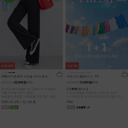
리뷰
605
리뷰
36
DM62-P-08/븐투 리오셀 사이드절개팬
아르니카 쿨링티1+1_YN
츠_YN
38,900원
25,800원
32,900원
15%
12,900원
50%
[S-2XL] 베스트셀러 핏 그대로 더 가벼워진
[ 기획특가/1+1 ]
여름 리오셀 와이드 팬츠!
나크가 만들면 기본티도 다르다는 공식!
슬림함과 편안함, 시원함을 모두 챙긴 여름
1+1구성으로 브이넥 라운드넥 고민없이 두장
완전정복 팬츠
다 챙겨가세요
S,M,L,XL,2XL / 숏,기본,롱
Free