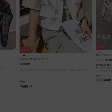
리뷰
3
리뷰
2
NK62-JS-2/
NK42-O-29/프리덤 가디건셋트
27,900원
25,900원
17,900원
31%
리 크롭자켓
캐주얼 노카라 
허리 절개선으로
[ 한정수량 특가 ]
가볍게 툭- 걸쳐
맥시하게 드레이프 되는 무드, 스타일리쉬한 롱 가디건/로브
Free
+나시T/2종 셋트
Free