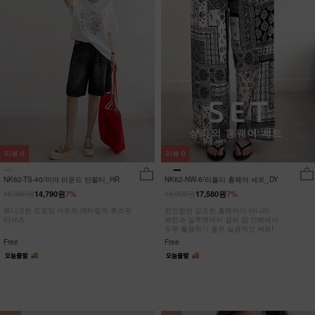
리뷰
0
리뷰
0
NK62-TS-40/미야 라운드 반팔티_HR
NK62-NW-6/리플리 홈웨어 세트_DY
15,900원
18,900원
14,790원
7%
17,580원
7%
유니크한 드로잉 아트와 레터링의 루즈핏
편안함만 강조한 홈웨어가 아니라
티셔츠
패턴과 실루엣까지 살려 집 안밖에서
두루 활용하기 좋은 실용적인 세트!
Free
Free