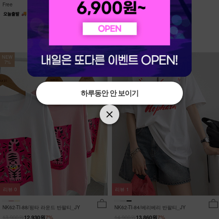
Free
Free
NEW
NEW
7%
7%
하루동안 안 보이기
하루동안 안 보이기
리뷰
0
리뷰
1
NK62-TI-88/핑타 라운드 반팔티_JY
NK62-TI-84/베리베리 반팔티_JY
13,900원
14,900원
12,930원
7%
13,860원
7%