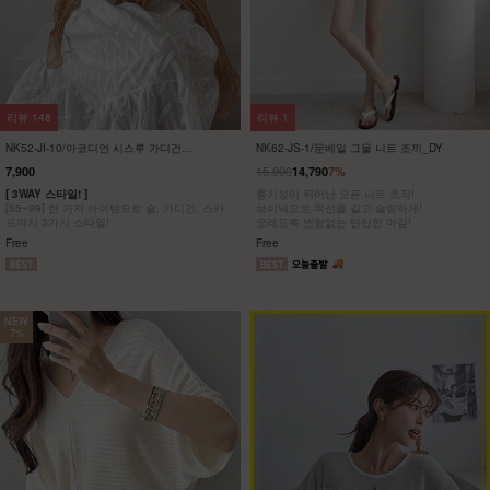
리뷰
15
리뷰
251
KO52-O-03/아이스 페이점프수트_HJ
여름 원피스 21종 기획
25,900
25,900
21,900
15%
6,900
73%
[55~88] 찰랑찰랑 시원해~ 데일리룩으로 딱!
[ 여름 원피스 21종 ~75% 특가 ]
페이즐리 와이드 점프수트
#휴양지룩 #바캉스 #데일리 원피스 6,900원부
터!
F(55~88)
F,L,XL