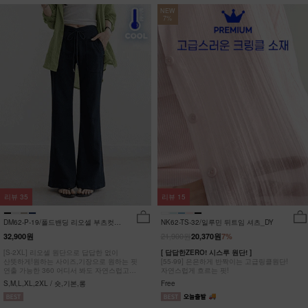
NEW
7%
리뷰
35
리뷰
15
DM62-P-19/폴드밴딩 리오셀 부츠컷팬
NK62-TS-32/일루민 뒤트임 셔츠_DY
츠_HR
21,900원
32,900원
20,370원
7%
[S-2XL] 리오셀 원단으로 답답한 없이
[ 답답한ZERO! 시스루 원단! ]
산뜻하게!원하는 사이즈,기장으로 원하는 핏
[55-99] 은은하게 반짝이는 고급링클원단!
연출 가능한 360 어디서 봐도 자연스럽고
자연스럽게 흐르는 핏!
균형잡힌 부츠컷 팬츠
S,M,L,XL,2XL / 숏,기본,롱
Free