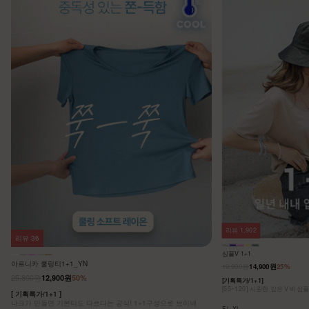
리뷰
1,902
리뷰
36
심플V 1+1
아르니카 쿨링티1+1_YN
19,900원
14,900원
25%
25,800원
12,900원
50%
[기획특가/1+1]
[55~120] 시원한 깊은 V넥 심
[ 기획특가/1+1 ]
나크가 만들면 기본티도 다르다는 공식! 1+1구성으로 브이넥
F,L,XL