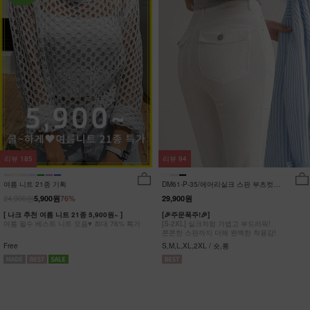
리뷰
185
리뷰
94
여름 니트 21종 기획
DM61-P-35/에어리실크 스판 부츠컷팬
츠_DY
24,900원
5,900원
76%
29,900원
[ 나크 추천 여름 니트 21종 5,900원~ ]
[🎉주문폭주!🎉]
여름 필수 베스트 니트 모음♥ 최대 76% 특가
[S-2XL] 실크처럼 가볍고 부드러워!
쫀쫀한 스판까지 더해 완벽한 착용감!
Free
S,M,L,XL,2XL / 숏,롱