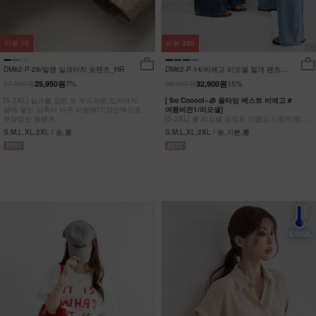
리뷰
10
리뷰
330
DM62-P-28/발렌 실크터치 숏팬츠_HR
DM62-P-14/비에고 리오셀 절개 팬츠
_HR
27,900원
38,900원
25,950원
7%
32,900원
15%
[S-2XL] 실크를 입은 듯 부드러운,입자마자
[ So Cooool~🧊 올타임 베스트 비에고 #
살에 닿는 감촉이 너무 시원해!기장선택으로
여름버전1/리오셀]
부담없는 숏팬츠
[S-2XL] 쿨 리오셀 소재로 가볍고 시원하게!
사이드 절개 쿨링 데님팬츠
S,M,L,XL,2XL / 숏,롱
S,M,L,XL,2XL / 숏,기본,롱