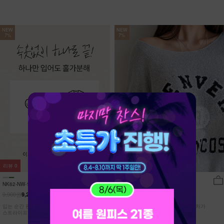
NEW
NEW
7%
7%
리뷰
0
리뷰
9
NK62-NW-11/유포니 반팔+반바지 홈웨
DM52-T-26/브랑코 쿨 니트
어_HR
9,900원
27,900원
9,210원
7%
25,950원
7%
입는 순간 편안함이 달라지는 캡내장
[55~110] 고슬고슬~ 소프트한 텍스처가
스트라이프 홈웨어 SET
돋보이는 쿨~한 루즈핏 니트