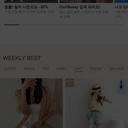
앵콜! 썸머 시즌오프 ~83%
Cool&easy 집콕 라이프!
나크 단
고객 요청 폭주! 마지막 일주일 연장!
덥고 습한 날씨, 시원하고 예쁜 잠옷
여름 베스
과 집콕!
나자
WEEKLY BEST
OUTER
PANTS
TEE
SHIRT
KNIT
DRESS
BIG-SIZE