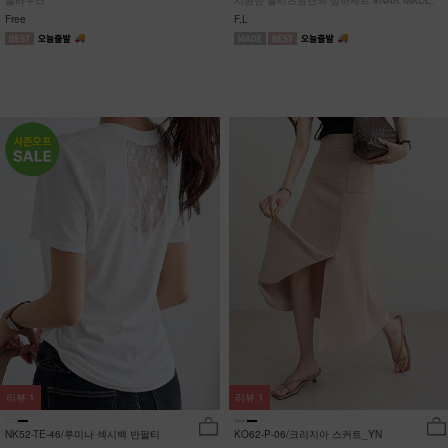
블라우스
시원한 플리츠원단의 상하세트 #NAK MADE.
Free
F,L
리뷰
1
리뷰
1
NK52-TE-46/루미나 섹시백 반팔티
KO62-P-06/크리지아 스커트_YN