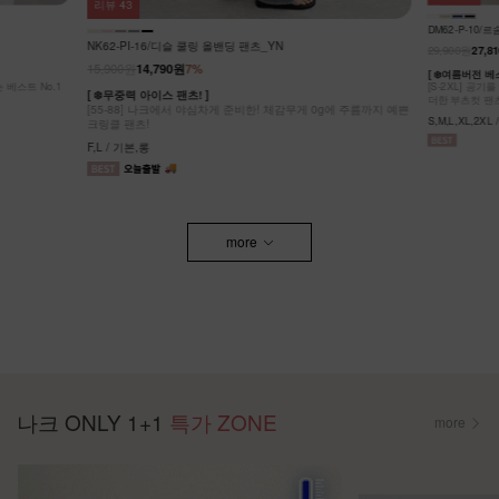
리뷰
100
DM52-P-32
DM62-P-10/르솜 리오셀 부츠컷팬츠_YN
27,900원
29,900원
27,810원
7%
[S~2XL] 숏
g에 주름까지 예쁜
여성스러움도 동
[ ❄️여름버전 베스트셀러의 슬림 부츠컷 버전 ❄️ ]
[S-2XL] 공기를 입은 듯 가볍고 뛰어난 신축성 원단에 슬림함을
S,M,L,XL,2XL
더한 부츠컷 팬츠!
S,M,L,XL,2XL / 숏,기본,롱
more
나크 ONLY 1+1
특가 ZONE
more