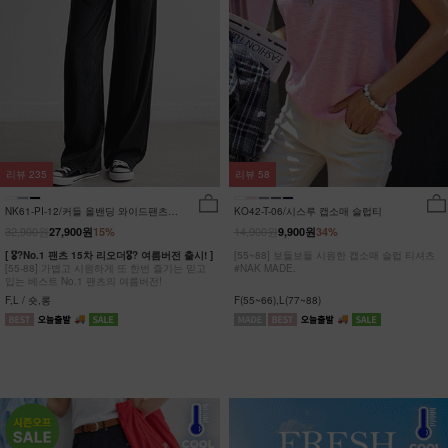
리뷰
235
리뷰
58
NK61-PI-12/커들 올밴딩 와이드팬츠
KO42-T-06/시스루 캡소매 슬럽티
_YN
32,900원
14,900원
27,900원
15%
9,900원
34%
[ 🎖?No.1 팬츠 15차 리오더🎖? 여름버전 출시! ]
[55~88] 보들보들 시원한 캡소매 슬럽 티셔츠
[55-88] 가볍고 시원하게 또 한번 즐기는 믿고
#NAK MADE.
입는 베스트 No.1 팬츠의 여름버전!
F,L / 숏,롱
F(55~66),L(77~88)