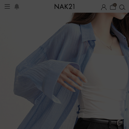
0
옷
장마템 기획전
오늘출발
시즌오프
1+1 기획