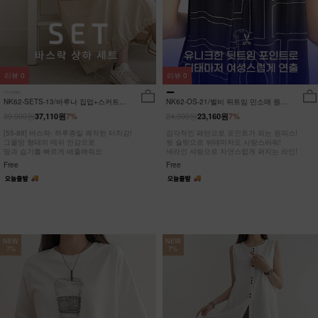
리뷰
0
리뷰
0
NK62-SETS-13/바루나 집업+스커트
NK62-OS-21/벨비 뒤트임 민소매 원피
세트_DY
스_DY
39,900원
24,900원
37,110원
7%
23,160원
7%
[55-88] 바스락- 하루종일 쾌적한 터치감!
감각적인 패턴으로 포인트가 되는 원피스!
그물망 형태의 메쉬 안감으로
뒷 슬릿으로 뒤태마저도 사랑스러워!
땀과 습기를 빠르게 배출해줘요
넥라인 셔링으로 자연스럽게 퍼지는 라인!
Free
Free
NEW
NEW
7%
7%