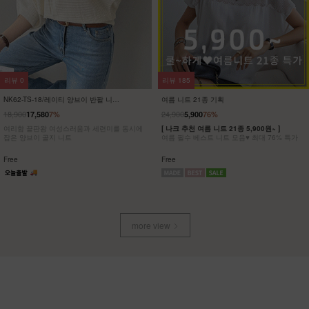
리뷰
3
리뷰
3
NK62-OS-12/타임트리 반팔 원피스
NK62-OS-10/카프리 민소매 원피스
_HR
_HR
16,900
23,900
하루 종일 편안하면서도 스타일도 놓치지 않은
[55-88] 은은하게 흐르는 드레이프가 여성스러
반팔 원피스
운 민소매 원피스
Free
Free
more view