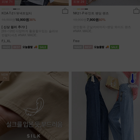
리뷰
29
리뷰
71
NK21-P-6/인트 밴딩 팬츠
KOA-T-21/유넥트임티
19,900원
16,900원
7,900원
60%
10,900원
36%
편안함과 군살커버까지~밴딩 와이드 팬츠
[ 신상 컬러 추가! ]
#NAK MADE.
[55~120] 다양하게 활용할수있는 슬라브
반팔티셔츠 #NAK MADE.
Free
F,L,XL
NEW
7%