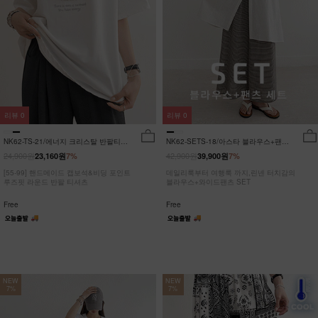
리뷰
0
리뷰
0
NK62-TS-21/에너지 크리스탈 반팔티
NK62-SETS-18/아스타 블라우스+팬츠
_JY
세트_HR
24,900원
42,900원
23,160원
7%
39,900원
7%
[55-99] 핸드메이드 캡보석&비딩 포인트
데일리룩부터 여행룩 까지,린넨 터치감의
루즈핏 라운드 반팔 티셔츠
블라우스+와이드팬츠 SET
Free
Free
NEW
NEW
7%
7%