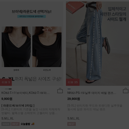
리뷰
5
리뷰
35
KO62-T-17/브이넥티,KO62-T-18/라운
NK62-PS-15/닐루 데미지 배럴 팬츠
드티_YN
_HR
9,900원
29,900원
[ 라운드넥/브이넥 2타입 ]
[S-XL] 빈티지한 무드와 트렌디한 실루엣을
[S-XL] 기본티의 기준을 높인 나크의 자체제작
동시에 담은 와이드 데님 팬츠
반팔티. 팔뚝소멸 소매핏의 고퀄리티 상품
#NAK MADE.
S,M,L,XL
S,M,L,XL