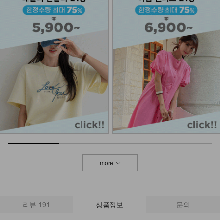
DM51-P-07/젤린 비죠 슬랙스
26,900
DM51-P-11/제트 와이드 데님팬츠
38,900
30,900
21%
DM41-P-02/셀린 투턱 슬랙스
29,900
17,900
40%
more
DM31-P-62/마리앙 부츠컷 슬랙스
37,900
17,900
53%
리뷰
191
상품정보
문의