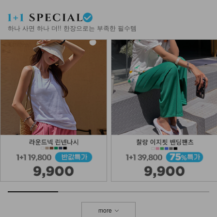
DM61-BG-03/에퓨르 체인 빅 숄더백
_HR
27,900
하나 사면 하나 더!! 한장으로는 부족한 필수템
NKA53-A-1/글림 실버볼 팔찌_DY
13,900
more