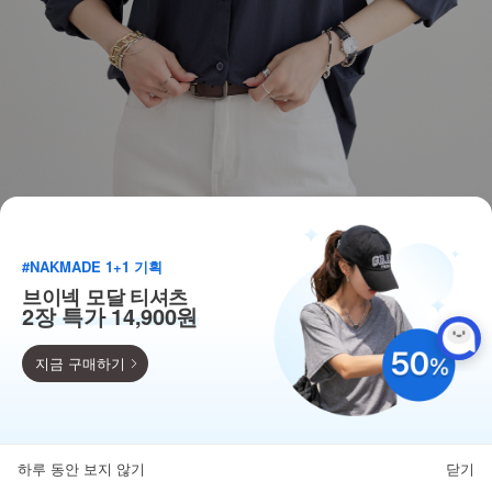
#NAKMADE 1+1 기획
브이넥 모달 티셔츠
2장 특가 14,900원
지금 구매하기
득템찬스
단독 한정수량 특가!
하루 동안 보지 않기
닫기
뒤로가기
카테고리
홈
찜
마이페이지