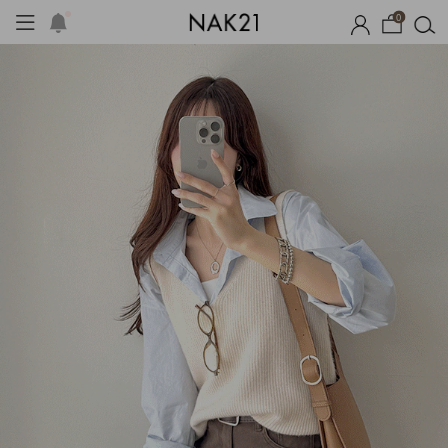
0
시즌오프
1+1 기획세트
자체제작
여름 