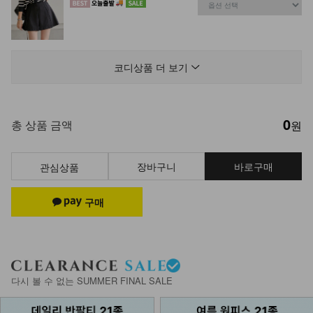
DM43-P-14/치얼스 사이드 원턱 스냅
팬츠_JY,YN
코디상품 더 보기
34,900
28,900
17%
0
DM51-P-06/매들린 밴딩 슬랙스 팬츠
총 상품 금액
원
25,900
19,900
23%
장바구니
바로구매
관심상품
NK53-TH-43/엠피츠 V넥 니트 베스
트_DY
16,900
NK13-T-53/아엘 베스트
다시 볼 수 없는 SUMMER FINAL SALE
24,900
17,900
28%