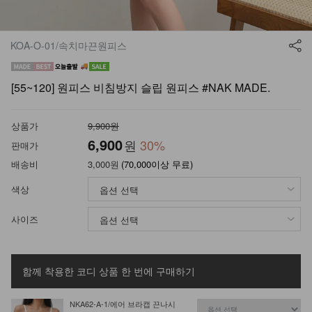
KOA-O-01/속치마끈원피스
[55~120] 원피스 비침방지 슬립 원피스 #NAK MADE.
상품가
9,900원
6,900
원
30
%
판매가
배송비
3,000원
(70,000이상 무료)
색상
사이즈
함께 착용한 코디 상품
한 번에 구매하기
NKA62-A-1/에어 브라캡 끈나시