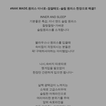
#NAK MADE.원피스 이너로~잠잘때도~슬립 원피스 한장으로 해결!!
INNER AND SLEEP
기분좋은 촉감, 이너 앤드 슬립 원피스
찰랑찰랑~가벼운
슬립원피스를 소개합니다
블라우스나 원피스를 입을때
속비침이 걱정되시는 분들은
꼭! 구매하셔야하는 아이템입니다!
나시,속바지 따로따로
챙겨입을 필요없이
한장만 간편하게 입으면 됩니다~
살짝 광택감이 느껴지는
소재로 고급스러우며
슬림한 어깨라인으로
여리여리한 분위기를 주며
앞뒤 속옷라인을