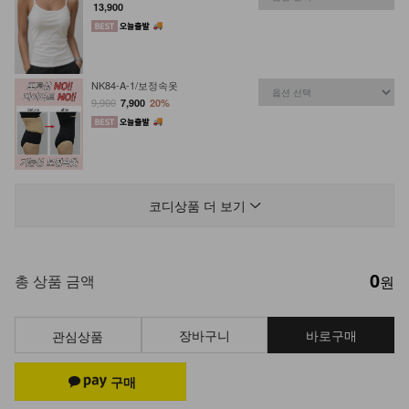
13,900
NK84-A-1/보정속옷
9,900
7,900
20%
KOA-P-11/치마속바지
9,900
7,900
20%
코디상품 더 보기
0
총 상품 금액
원
장바구니
바로구매
관심상품