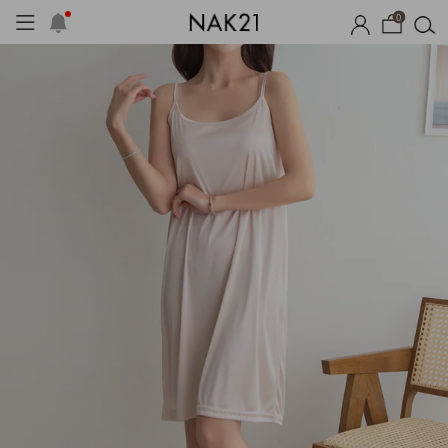
0
기획세트
자체제작
여름 잠옷
장마템 기획전
오늘출