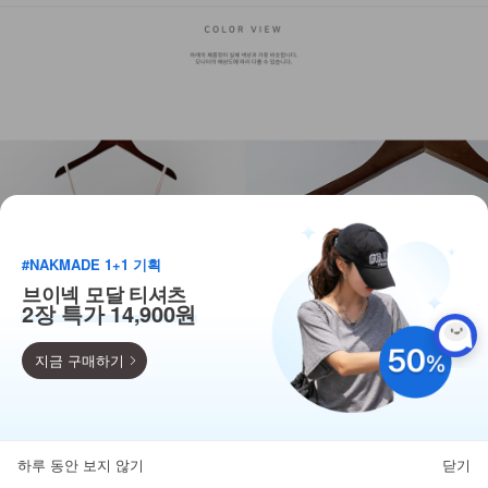
#NAKMADE 1+1 기획
브이넥 모달 티셔츠
2장 특가 14,900원
지금 구매하기
득템찬스
단독 한정수량 특가!
하루 동안 보지 않기
닫기
뒤로가기
카테고리
홈
찜
마이페이지