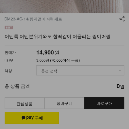
DM23-AC-14/링귀걸이 4종 세트
어떤룩 어떤분위기와도 찰떡같이 어울리는 링이어링
14,900
원
판매가
배송비
3,000원
(70,000이상 무료)
색상
0
총 상품 금액
원
장바구니
바로구매
관심상품