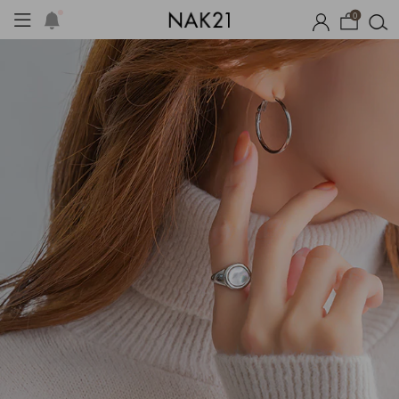
0
옷
장마템 기획전
오늘출발
시즌오프
1+1 기획