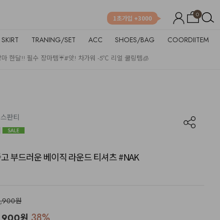
0
1초가입 +3000
SKIRT
TRANING/SET
ACC
SHOES/BAG
COORDIITEM
장마 한달!! 필수 장마템☔
#앗! 차가워 -5℃ 리얼 쿨링템🧊
운드스판티
성 좋고 부드러운 베이직 라운드 티셔츠 #NAK
5,900원
38
%
,900
원