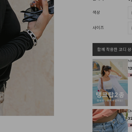
색상
사이즈
함께 착용한 코디 상
N
1
D
3