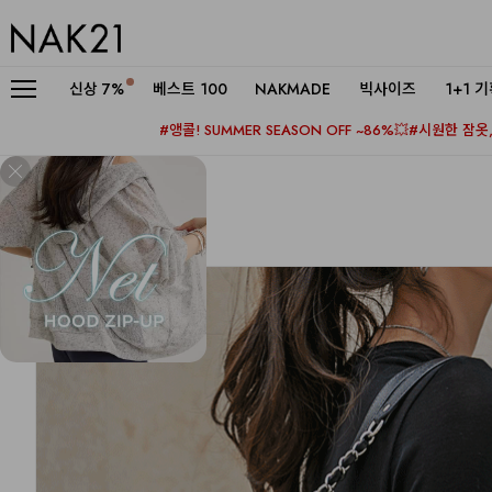
신상
7%
베스트 100
NAKMADE
빅사이즈
1+1 
#앵콜! SUMMER SEASON OFF ~86%💥
#시원한 잠옷, 