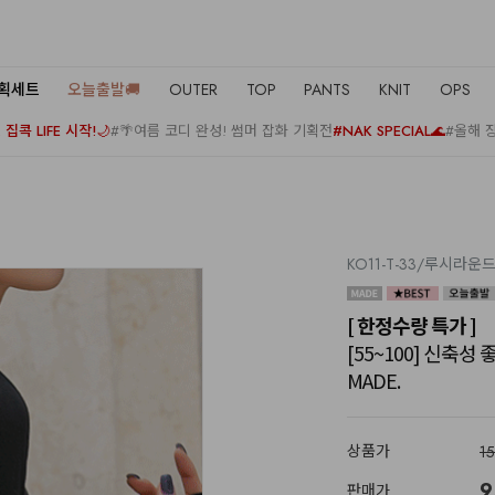
기획세트
오늘출발🚚
OUTER
TOP
PANTS
KNIT
OPS
집콕 LIFE 시작!🌙
#🌴여름 코디 완성! 썸머 잡화 기획전
#NAK SPECIAL🌊
#올해 
KO11-T-33/루시라
[ 한정수량 특가 ]
[55~100] 신축
MADE.
상품가
1
9
판매가