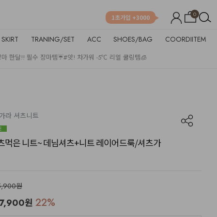
0
1초가입 +3000
SKIRT
TRANING/SET
ACC
SHOES/BAG
COORDIITEM
장마 한달!! 필수 장마템☔
#앗! 차가워 -5℃ 리얼 쿨링템🧊
 단가라 셔츠니트
♡ 셔츠먹은 니트~ 데님셔츠+니트 레이어드룩/셔츠가
5,900원
22
%
7,900
원