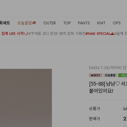
기획세트
오늘출발🚚
OUTER
TOP
PANTS
KNIT
OPS
집콕 LIFE 시작!🌙
#🌴여름 코디 완성! 썸머 잡화 기획전
#NAK SPECIAL🌊
#올해 
DM33-T-39/아이비
[55~88] 냠냠
붙어있어요!
상품가
3
2
판매가