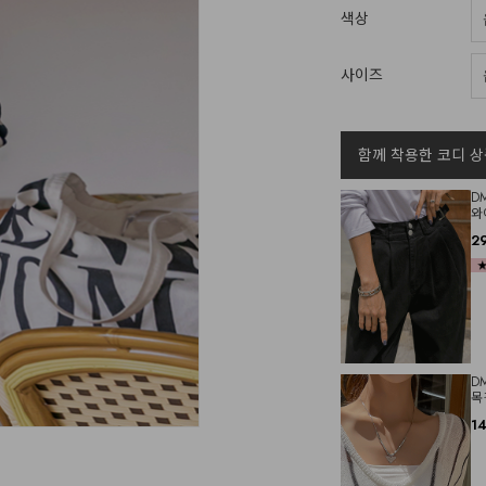
색상
사이즈
함께 착용한 코디 상
D
와
2
D
목
1