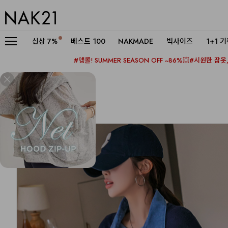
신상
7%
베스트 100
NAKMADE
빅사이즈
1+1 
#앵콜! SUMMER SEASON OFF ~86%💥
#시원한 잠옷, 