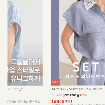
리뷰
6
리뷰
11
NK42-T-30/사이드셔링 니트
NK42-T-28
20,900원
9,900원
53%
26,900원
9,
 소재
[ 한정수량 특가 ]
차르르~ 브이넥