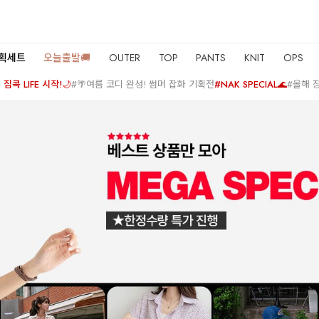
기획세트
오늘출발🚚
OUTER
TOP
PANTS
KNIT
OPS
집콕 LIFE 시작!🌙
#🌴여름 코디 완성! 썸머 잡화 기획전
#NAK SPECIAL🌊
#올해 