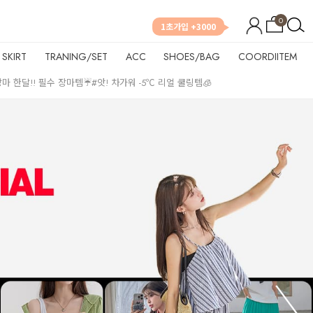
0
1초가입 +3000
SKIRT
TRANING/SET
ACC
SHOES/BAG
COORDIITEM
장마 한달!! 필수 장마템☔
#앗! 차가워 -5℃ 리얼 쿨링템🧊