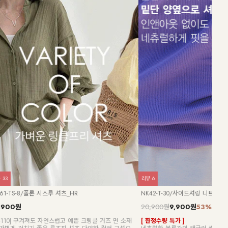
리뷰
21
리뷰
5
NK52-TD-59/라비나 단가라 반팔 니트티
KO1
21,900원
13,900원
37%
19,
 돋보이는 쿨~한
[55~88] 세련된 감성, 가볍고 시원하게~ 세미 크롭 스트
[55