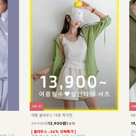
리뷰
9
/라일 브이넥 캡소매니트
DM52-T-26/브랑코 쿨 니트
900원
63%
27,900원
25,950원
7%
 캡소매 니트
[55~110] 고슬고슬~ 소프트한 텍스처가