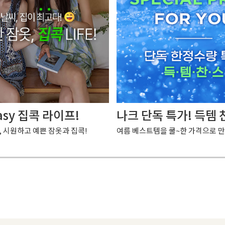
asy 집콕 라이프!
나크 단독 특가! 득템 
, 시원하고 예쁜 잠옷과 집콕!
여름 베스트템을 쿨~한 가격으로 