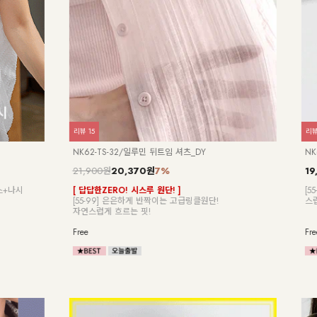
리뷰
0
문베일 그물 니트 조끼_DY
NK62-TS-18/레이티 양브이 반팔 니트_
790원
7%
18,900원
17,580원
7%
오픈 니트 조직!
여리함 끝판왕 여성스러움과 세련미를 동
을 길고 슬림하게!
이 골지 니트
는 탄탄한 마감!
Free
NEW
7%