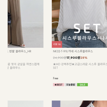
리뷰
148
리뷰
1
NK52-JI-10/아코디언 시스루 가디건_DY
NK62-JS-1/
7,900원
15,900원
14,
 자연
[ 3WAY 스타일! ]
통기성이 뛰어난 
 셔츠
[55~99] 한 가지 아이템으로 숄, 가디건, 스카프까지 3가
브이넥으로 목선
지 스타일!
오래도록 변형없
Free
Free