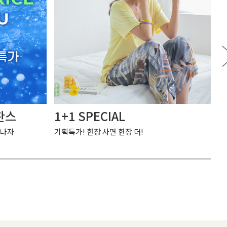
찬스
1+1 SPECIAL
여
만나자
기획특가! 한장 사면 한장 더!
가