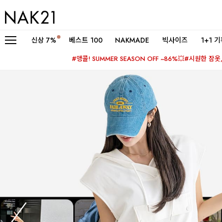
신상
7%
베스트 100
NAKMADE
빅사이즈
1+1 
#앵콜! SUMMER SEASON OFF ~86%💥
#시원한 잠옷, 