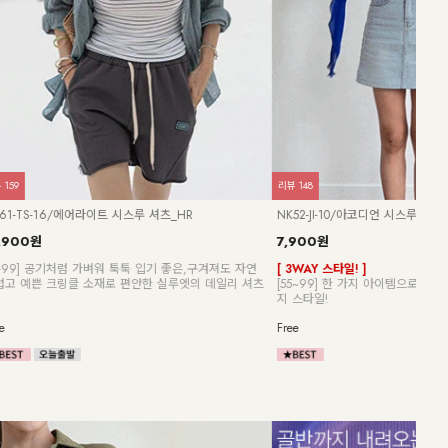
리뷰
185
리뷰
1
HR
여름 니트 21종 기획
KO5
24,900원
5,900원
76%
25,
시에 잡은 양브
[ 나크 추천 여름 니트 21종 5,900원~ ]
[55
여름 필수 베스트 니트 모음♥ 최대 76% 특가
이드
Free
F(55