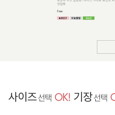
성으
네츄럴한 볼륨감의 래글런 썸머 니트
Free
Free
사이즈
OK!
기장
선택
선택