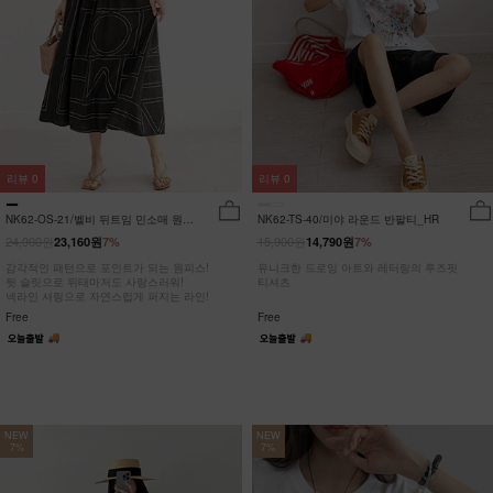
리뷰
0
리뷰
0
NK62-OS-21/벨비 뒤트임 민소매 원피
NK62-TS-40/미야 라운드 반팔티_HR
스_DY
24,900원
15,900원
23,160원
7%
14,790원
7%
감각적인 패턴으로 포인트가 되는 원피스!
유니크한 드로잉 아트와 레터링의 루즈핏
뒷 슬릿으로 뒤태마저도 사랑스러워!
티셔츠
넥라인 셔링으로 자연스럽게 퍼지는 라인!
Free
Free
NEW
NEW
7%
7%