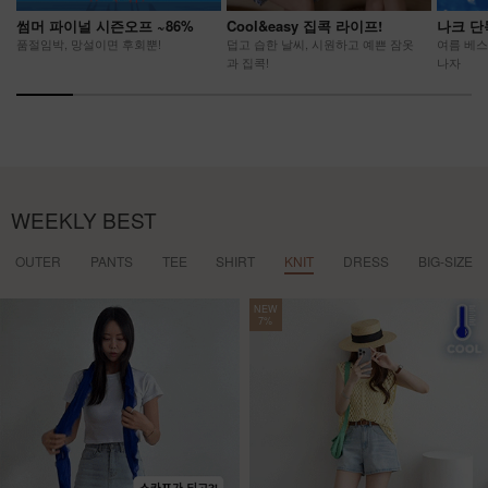
썸머 파이널 시즌오프 ~86%
Cool&easy 집콕 라이프!
나크 단
품절임박, 망설이면 후회뿐!
덥고 습한 날씨, 시원하고 예쁜 잠옷
여름 베스
과 집콕!
나자
WEEKLY BEST
OUTER
PANTS
TEE
SHIRT
KNIT
DRESS
BIG-SIZE
NEW
7%