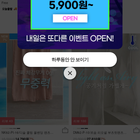
Free
Free
NEW
NEW
7%
7%
하루동안 안 보이기
하루동안 안 보이기
리뷰
43
리뷰
100
NK62-PI-16/디슬 쿨링 올밴딩 팬츠
DM62-P-10/르솜 리오셀 부츠컷팬츠
_YN
_YN
15,900원
29,900원
14,790원
7%
27,810원
7%