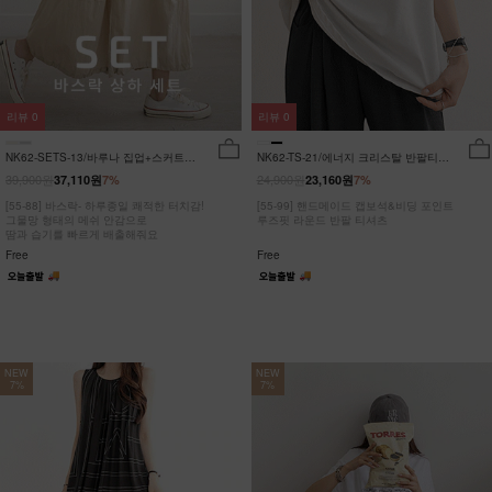
리뷰
0
리뷰
0
NK62-SETS-13/바루나 집업+스커트
NK62-TS-21/에너지 크리스탈 반팔티
세트_DY
_JY
39,900원
24,900원
37,110원
7%
23,160원
7%
[55-88] 바스락- 하루종일 쾌적한 터치감!
[55-99] 핸드메이드 캡보석&비딩 포인트
그물망 형태의 메쉬 안감으로
루즈핏 라운드 반팔 티셔츠
땀과 습기를 빠르게 배출해줘요
Free
Free
NEW
NEW
7%
7%