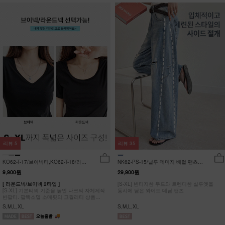
리뷰
5
리뷰
35
KO62-T-17/브이넥티,KO62-T-18/라운
NK62-PS-15/닐루 데미지 배럴 팬츠
드티_YN
_HR
9,900원
29,900원
[ 라운드넥/브이넥 2타입 ]
[S-XL] 빈티지한 무드와 트렌디한 실루엣을
[S-XL] 기본티의 기준을 높인 나크의 자체제작
동시에 담은 와이드 데님 팬츠
반팔티. 팔뚝소멸 소매핏의 고퀄리티 상품
#NAK MADE.
S,M,L,XL
S,M,L,XL