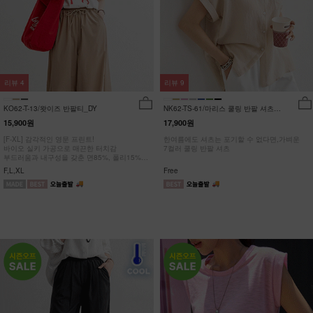
리뷰
4
리뷰
9
KO62-T-13/왓이즈 반팔티_DY
NK62-TS-61/마리스 쿨링 반팔 셔츠
_HR
15,900원
17,900원
[F-XL] 감각적인 영문 프린트!
한여름에도 셔츠는 포기할 수 없다면,가벼운
바이오 실키 가공으로 매끈한 터치감
7컬러 쿨링 반팔 셔츠
부드러움과 내구성을 갖춘 면85%, 폴리15%
#NAK MADE.
F,L,XL
Free