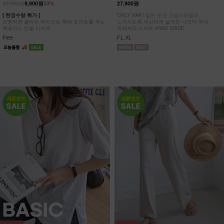
20,900원
9,900원
53%
27,900원
[ 한정수량 특가 ]
ONLY NAK! 입는 순간 고급스러움이
로맨틱한 플라워 레이스로 룩에 포인트를 주는
느껴지도록 세심하게 설계한 나크의 국내
백레이스 반팔 티셔츠
자체제작 스커트 #NAK MADE.
Free
F,L,XL