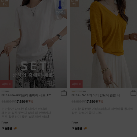
NEW
NEW
7%
7%
리뷰
0
리뷰
0
NK62-NW-6/리플리 홈웨어 세트_DY
NK62-TS-18/레이티 양브이 반팔 니트
_HR
18,900원
18,900원
17,580원
7%
17,580원
7%
편안함만 강조한 홈웨어가 아니라
여리함 끝판왕 여성스러움과 세련미를 동시에
패턴과 실루엣까지 살려 집 안밖에서
잡은 양브이 골지 니트
두루 활용하기 좋은 실용적인 세트!
Free
Free