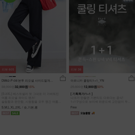
리뷰
605
리뷰
36
DM62-P-08/븐투 리오셀 사이드절개팬
아르니카 쿨링티1+1_YN
츠_YN
38,900원
25,800원
32,900원
15%
12,900원
50%
[S-2XL] 베스트셀러 핏 그대로 더 가벼워진
[ 기획특가/1+1 ]
여름 리오셀 와이드 팬츠!
나크가 만들면 기본티도 다르다는 공식!
슬림함과 편안함, 시원함을 모두 챙긴 여름
1+1구성으로 브이넥 라운드넥 고민없이 두장
완전정복 팬츠
다 챙겨가세요
S,M,L,XL,2XL / 숏,기본,롱
Free