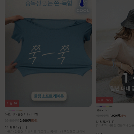
리뷰
1,902
리뷰
36
심플V 1+1
아르니카 쿨링티1+1_YN
19,900원
14,900원
25%
25,800원
12,900원
50%
[기획특가/1+1]
[55~120] 시원한 깊은 V넥 심
[ 기획특가/1+1 ]
나크가 만들면 기본티도 다르다는 공식! 1+1구성으로 브이넥
F,L,XL