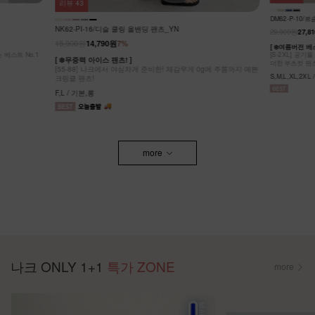
리뷰
43
DM62-P-10
NK62-PI-16/디슬 쿨링 올밴딩 팬츠_YN
29,900원
27,8
15,900원
14,790원
7%
[ ❄️여름버전 
[S-2XL] 공
[ ❄️무중력 아이스 팬츠! ]
더한 부츠컷 팬
[55-88] 나크에서 야심차게 준비한! 체감무게 0g에 주름까지 예쁜
S,M,L,XL,2XL
크링클 팬츠!
F,L / 기본,롱
more
나크 ONLY 1+1
특가 ZONE
more