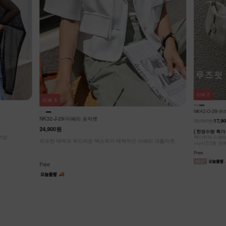
리뷰
2
리뷰
5
NK42-O-29
NK32-J-29/이페리 숏자켓
25,900원
17,9
24,900원
[ 한정수량 특가 
커버업
맥시하게 드레이
러프한 매력과 부드러운 텍스쳐가 매력적인 이페리 크롭자켓
+나시T/2종 셋
Free
Free