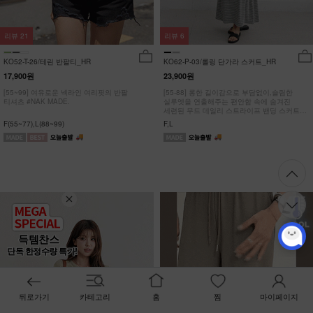
리뷰
21
리뷰
6
KO52-T-26/테린 반팔티_HR
KO62-P-03/롤링 단가라 스커트_HR
17,900원
23,900원
[55~99] 여유로운 넥라인 여리핏의 반팔
[55-88] 롱한 길이감으로 부담없이,슬림한
티셔츠 #NAK MADE.
실루엣을 연출해주는 편안함 속에 숨겨진
세련된 무드 데일리 스트라이프 밴딩 스커트
#NAK MADE.
F(55~77),L(88~99)
F,L
득템찬스
단독 한정수량 특가!
뒤로가기
카테고리
홈
찜
마이페이지