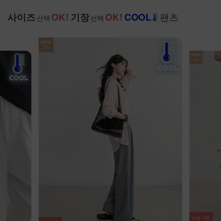
팬츠
사이즈
OK!
기장
OK!
COOL
선택
선택
NEW
7%
NEW
7%
리뷰
100