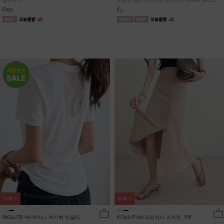
블라우스
시원한 플리츠원단의 상하세트 #NAK MADE.
Free
F,L
리뷰
1
리뷰
1
NK52-TE-46/루미나 섹시백 반팔티
KO62-P-06/크리지아 스커트_YN