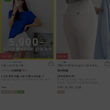
리뷰
185
리뷰
94
여름 니트 21종 기획
DM61-P-35/에어리실크 스판 부츠컷팬
츠_DY
24,900원
5,900원
76%
29,900원
[ 나크 추천 여름 니트 21종 5,900원~ ]
[🎉주문폭주!🎉]
여름 필수 베스트 니트 모음♥ 최대 76% 특가
[S-2XL] 실크처럼 가볍고 부드러워!
쫀쫀한 스판까지 더해 완벽한 착용감!
Free
S,M,L,XL,2XL / 숏,롱