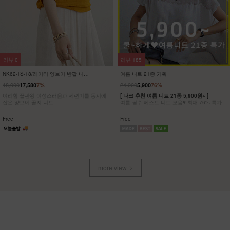
리뷰
0
리뷰
185
NK62-TS-18/레이티 양브이 반팔 니트
여름 니트 21종 기획
_HR
18,900
24,900
17,580
7%
5,900
76%
여리함 끝판왕 여성스러움과 세련미를 동시에
[ 나크 추천 여름 니트 21종 5,900원~ ]
잡은 양브이 골지 니트
여름 필수 베스트 니트 모음♥ 최대 76% 특가
Free
Free
more view