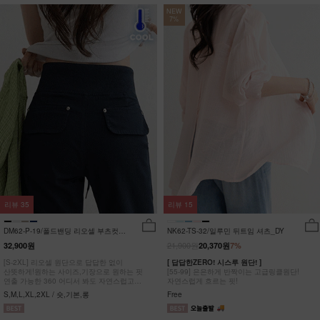
NEW
7%
리뷰
35
리뷰
15
DM62-P-19/폴드밴딩 리오셀 부츠컷팬
NK62-TS-32/일루민 뒤트임 셔츠_DY
츠_HR
21,900원
32,900원
20,370원
7%
[S-2XL] 리오셀 원단으로 답답한 없이
[ 답답한ZERO! 시스루 원단! ]
산뜻하게!원하는 사이즈,기장으로 원하는 핏
[55-99] 은은하게 반짝이는 고급링클원단!
연출 가능한 360 어디서 봐도 자연스럽고
자연스럽게 흐르는 핏!
균형잡힌 부츠컷 팬츠
S,M,L,XL,2XL / 숏,기본,롱
Free