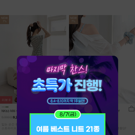
NEW
NEW
7%
7%
리뷰
0
리뷰
15
NK62-NW-11/유포니 반팔+반바지 홈웨
NK62-TS-32/일루민 뒤트임 셔츠_DY
어_HR
9,900원
21,900원
9,210원
7%
20,370원
7%
입는 순간 편안함이 달라지는 캡내장
[ 답답한ZERO! 시스루 원단! ]
스트라이프 홈웨어 SET
[55-99] 은은하게 반짝이는 고급링클원단!
자연스럽게 흐르는 핏!