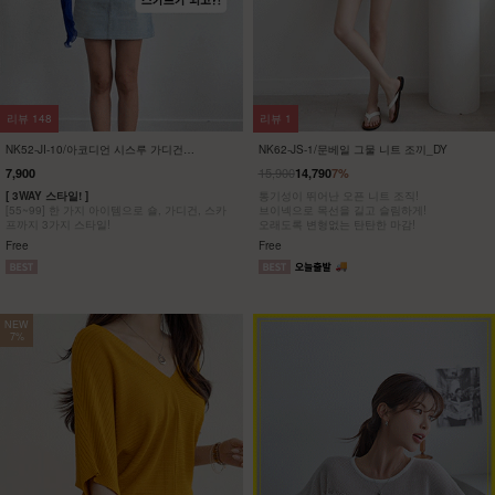
리뷰
148
리뷰
1
NK52-JI-10/아코디언 시스루 가디건
NK62-JS-1/문베일 그물 니트 조끼_DY
_DY
15,900
7,900
14,790
7%
[ 3WAY 스타일! ]
통기성이 뛰어난 오픈 니트 조직!
[55~99] 한 가지 아이템으로 숄, 가디건, 스카
브이넥으로 목선을 길고 슬림하게!
프까지 3가지 스타일!
오래도록 변형없는 탄탄한 마감!
Free
Free
NEW
7%