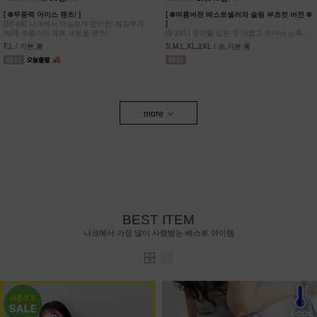
[ ❄️무중력 아이스 팬츠! ]
[ ❄️여름버전 베스트셀러의 슬림 부츠컷 버전 ❄️
[55-88] 나크에서 야심차게 준비한! 체감무게
]
0g에 주름까지 예쁜 크링클 팬츠!
[S-2XL] 공기를 입은 듯 가볍고 뛰어난 신축성
원단에 슬림함을 더한 부츠컷 팬츠!
F,L / 기본,롱
S,M,L,XL,2XL / 숏,기본,롱
more
BEST ITEM
나크에서 가장 많이 사랑받는 베스트 아이템