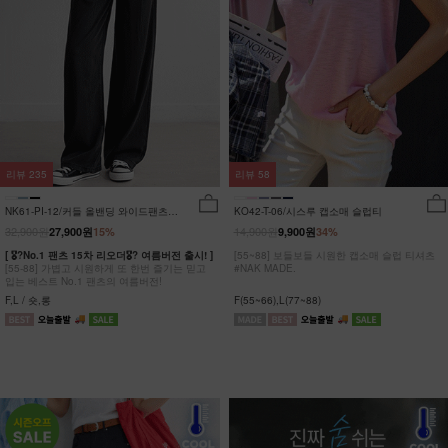
리뷰
235
리뷰
58
NK61-PI-12/커들 올밴딩 와이드팬츠
KO42-T-06/시스루 캡소매 슬럽티
_YN
32,900원
14,900원
27,900원
15%
9,900원
34%
[ 🎖?No.1 팬츠 15차 리오더🎖? 여름버전 출시! ]
[55~88] 보들보들 시원한 캡소매 슬럽 티셔츠
[55-88] 가볍고 시원하게 또 한번 즐기는 믿고
#NAK MADE.
입는 베스트 No.1 팬츠의 여름버전!
F,L / 숏,롱
F(55~66),L(77~88)