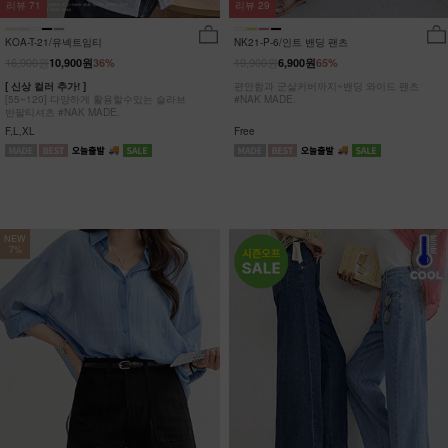
리뷰
29
리뷰
71
NK21-P-6/인트 밴딩 팬츠
KOA-T-21/유넥트임티
19,900원
16,900원
6,900원
65%
10,900원
36%
편안함과 군살커버까지~밴딩 와이드 팬츠
[ 신상 컬러 추가! ]
#NAK MADE.
[55~120] 다양하게 활용할수있는 슬라브
반팔티셔츠 #NAK MADE.
Free
F,L,XL
NEW
7%