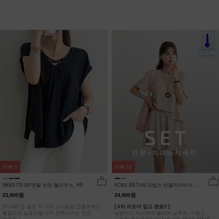
리뷰
3
리뷰
23
NK62-TS-25/엔릴 반전 블라우스_HR
KO62-SET-05/크립스 반팔치마바지세
트_HR
23,900원
24,900원
[55-88] 한 벌로 두 가지 스타일을 연출해주는
[ 5차 리오더 입고 완료!! ]
활용도와 실용성을 모두 만족시키는 반전
살랑이는 텍스처와 플레어 실루엣, 가볍고