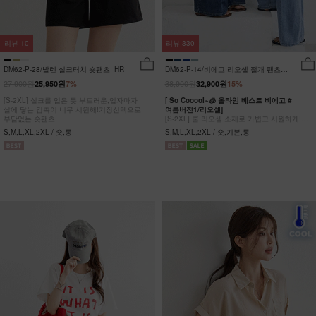
리뷰
10
리뷰
330
DM62-P-28/발렌 실크터치 숏팬츠_HR
DM62-P-14/비에고 리오셀 절개 팬츠
_HR
27,900원
38,900원
25,950원
7%
32,900원
15%
[S-2XL] 실크를 입은 듯 부드러운,입자마자
[ So Cooool~🧊 올타임 베스트 비에고 #
살에 닿는 감촉이 너무 시원해!기장선택으로
여름버전1/리오셀]
부담없는 숏팬츠
[S-2XL] 쿨 리오셀 소재로 가볍고 시원하게!
사이드 절개 쿨링 데님팬츠
S,M,L,XL,2XL / 숏,롱
S,M,L,XL,2XL / 숏,기본,롱