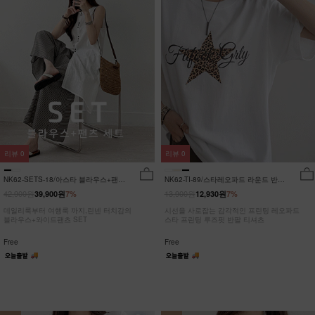
리뷰
0
리뷰
0
NK62-SETS-18/아스타 블라우스+팬츠
NK62-TI-89/스타레오파드 라운드 반팔
세트_HR
티_JY
42,900원
13,900원
39,900원
7%
12,930원
7%
데일리룩부터 여행룩 까지,린넨 터치감의
시선을 사로잡는 감각적인 프린팅 레오파드
블라우스+와이드팬츠 SET
스타 프린팅 루즈핏 반팔 티셔츠
Free
Free