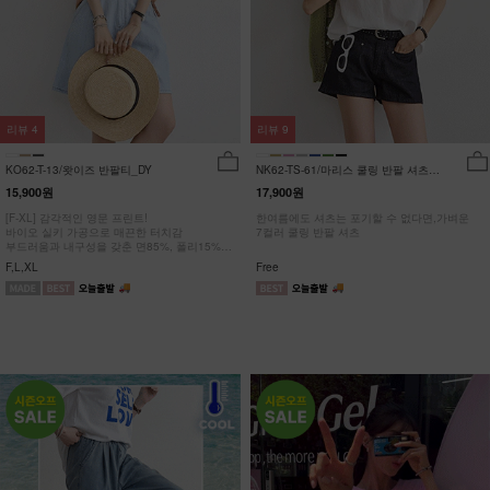
리뷰
4
리뷰
9
KO62-T-13/왓이즈 반팔티_DY
NK62-TS-61/마리스 쿨링 반팔 셔츠
_HR
15,900원
17,900원
[F-XL] 감각적인 영문 프린트!
한여름에도 셔츠는 포기할 수 없다면,가벼운
바이오 실키 가공으로 매끈한 터치감
7컬러 쿨링 반팔 셔츠
부드러움과 내구성을 갖춘 면85%, 폴리15%
#NAK MADE.
F,L,XL
Free