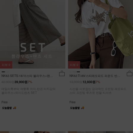
리뷰
0
리뷰
0
NK62-SETS-18/아스타 블라우스+팬츠
NK62-TI-89/스타레오파드 라운드 반팔
세트_HR
티_JY
42,900원
13,900원
39,900원
7%
12,930원
7%
데일리룩부터 여행룩 까지,린넨 터치감의
시선을 사로잡는 감각적인 프린팅 레오파드
블라우스+와이드팬츠 SET
스타 프린팅 루즈핏 반팔 티셔츠
Free
Free