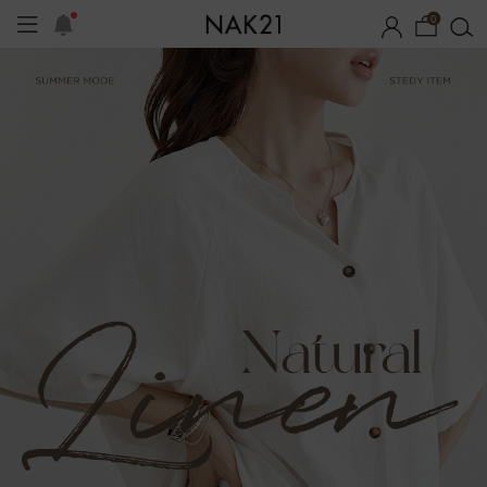
0
기획세트
자체제작
여름 잠옷
장마템 기획전
오늘출