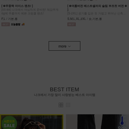
[ ❄️무중력 아이스 팬츠! ]
[ ❄️여름버전 베스트셀러의 슬림 부츠컷 버전 ❄️
[55-88] 나크에서 야심차게 준비한! 체감무게
]
0g에 주름까지 예쁜 크링클 팬츠!
[S-2XL] 공기를 입은 듯 가볍고 뛰어난 신축성
원단에 슬림함을 더한 부츠컷 팬츠!
F,L / 기본,롱
S,M,L,XL,2XL / 숏,기본,롱
more
BEST ITEM
나크에서 가장 많이 사랑받는 베스트 아이템