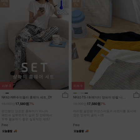
NEW
NEW
7%
7%
리뷰
0
리뷰
0
NK62-NW-6/리플리 홈웨어 세트_DY
NK62-TS-18/레이티 양브이 반팔 니트
_HR
18,900원
18,900원
17,580원
7%
17,580원
7%
편안함만 강조한 홈웨어가 아니라
여리함 끝판왕 여성스러움과 세련미를 동시에
패턴과 실루엣까지 살려 집 안밖에서
잡은 양브이 골지 니트
두루 활용하기 좋은 실용적인 세트!
Free
Free