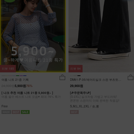
리뷰
185
리뷰
94
여름 니트 21종 기획
DM61-P-35/에어리실크 스판 부츠컷팬
츠_DY
24,900원
5,900원
76%
29,900원
[ 나크 추천 여름 니트 21종 5,900원~ ]
[🎉주문폭주!🎉]
여름 필수 베스트 니트 모음♥ 최대 76% 특가
[S-2XL] 실크처럼 가볍고 부드러워!
쫀쫀한 스판까지 더해 완벽한 착용감!
Free
S,M,L,XL,2XL / 숏,롱