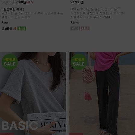
20,900원
9,900원
53%
27,900원
[ 한정수량 특가 ]
ONLY NAK! 입는 순간 고급스러움이
로맨틱한 플라워 레이스로 룩에 포인트를 주는
느껴지도록 세심하게 설계한 나크의 국내
백레이스 반팔 티셔츠
자체제작 스커트 #NAK MADE.
Free
F,L,XL