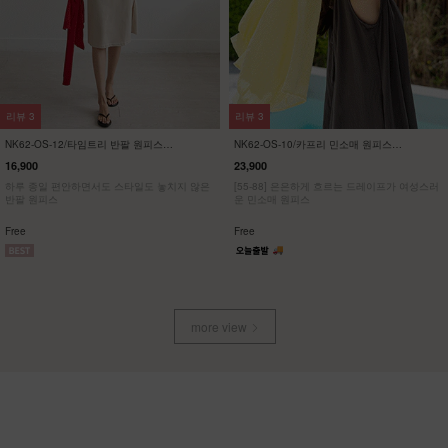
리뷰
57
리뷰
21
NK32-P-1/에이지 와이드 팬츠
KO22-T-12/배색 브이넥 스판티
23,900
19,900
13,900
42%
7,900
60%
[55~120] 여성스러운 스커트처럼, 맥시멈 와이
[ 한정수량 특가 ]
드핏 밴딩팬츠
[55~120] 유니크한 사이드브릿지 브이넥 스판
티셔츠
Free
M(~66),L(~88),XL(~100),1(~120)
more view