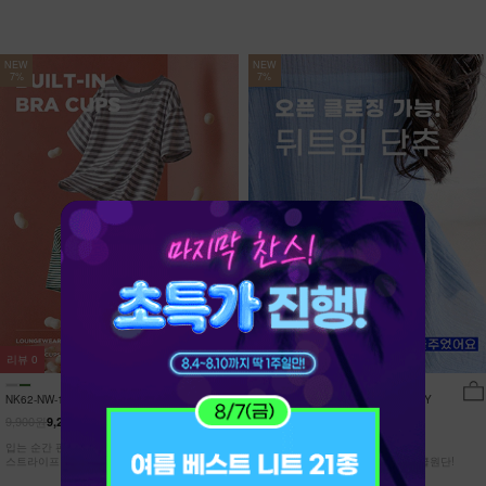
NEW
NEW
7%
7%
리뷰
0
리뷰
15
NK62-NW-11/유포니 반팔+반바지 홈웨
NK62-TS-32/일루민 뒤트임 셔츠_DY
어_HR
9,900원
21,900원
9,210원
7%
20,370원
7%
입는 순간 편안함이 달라지는 캡내장
[ 답답한ZERO! 시스루 원단! ]
스트라이프 홈웨어 SET
[55-99] 은은하게 반짝이는 고급링클원단!
자연스럽게 흐르는 핏!