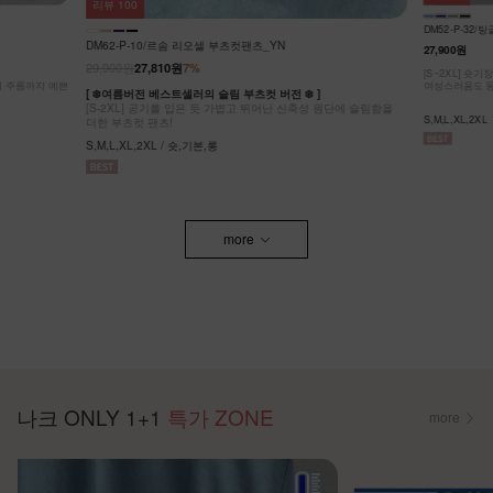
리뷰
64
KO62-P-05/
DM52-P-32/팅글 라이온셀 데님 스커트_DY
32,900원
27,900원
[ ❄️COOL MA
원단에 슬림함을
[55-99] 나
[S~2XL] 숏기장,기본기장 두가지 기장옵션! 캐주얼도,
팬츠! #NAK MA
여성스러움도 동시에 잡은 롱스커트에요~
F,L / 숏,롱
S,M,L,XL,2XL
more
나크 ONLY 1+1
특가 ZONE
more