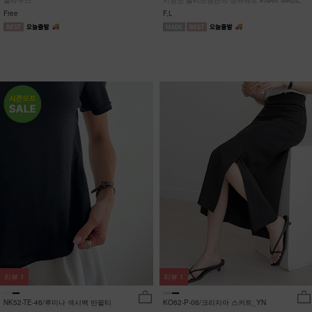
블라우스
시원한 플리츠원단의 상하세트 #NAK MADE.
Free
F,L
리뷰
1
리뷰
1
NK52-TE-46/루미나 섹시백 반팔티
KO62-P-06/크리지아 스커트_YN