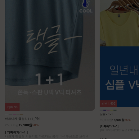
리뷰
1,902
리뷰
36
심플V 1+1
아르니카 쿨링티1+1_YN
19,900원
14,900원
25%
25,800원
12,900원
50%
[기획특가/1+1]
[55~120] 시원한 깊은 V넥 심
[ 기획특가/1+1 ]
나크가 만들면 기본티도 다르다는 공식! 1+1구성으로 브이넥
F,L,XL