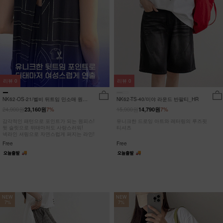
리뷰
0
리뷰
0
NK62-OS-21/벨비 뒤트임 민소매 원피
NK62-TS-40/미야 라운드 반팔티_HR
스_DY
24,900원
15,900원
23,160원
7%
14,790원
7%
감각적인 패턴으로 포인트가 되는 원피스!
유니크한 드로잉 아트와 레터링의 루즈핏
뒷 슬릿으로 뒤태마저도 사랑스러워!
티셔츠
넥라인 셔링으로 자연스럽게 퍼지는 라인!
Free
Free
NEW
NEW
7%
7%