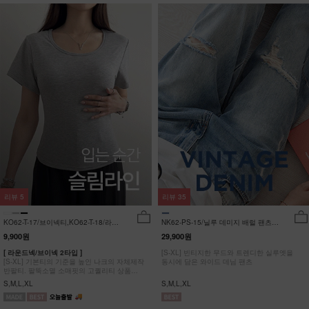
리뷰
5
리뷰
35
KO62-T-17/브이넥티,KO62-T-18/라운
NK62-PS-15/닐루 데미지 배럴 팬츠
드티_YN
_HR
9,900원
29,900원
[ 라운드넥/브이넥 2타입 ]
[S-XL] 빈티지한 무드와 트렌디한 실루엣을
[S-XL] 기본티의 기준을 높인 나크의 자체제작
동시에 담은 와이드 데님 팬츠
반팔티. 팔뚝소멸 소매핏의 고퀄리티 상품
#NAK MADE.
S,M,L,XL
S,M,L,XL