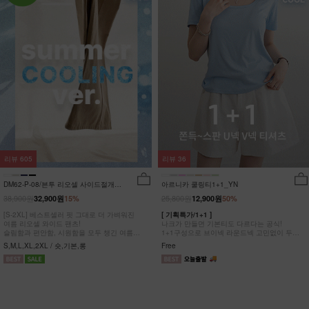
리뷰
605
리뷰
36
DM62-P-08/븐투 리오셀 사이드절개팬
아르니카 쿨링티1+1_YN
츠_YN
38,900원
25,800원
32,900원
15%
12,900원
50%
[S-2XL] 베스트셀러 핏 그대로 더 가벼워진
[ 기획특가/1+1 ]
여름 리오셀 와이드 팬츠!
나크가 만들면 기본티도 다르다는 공식!
슬림함과 편안함, 시원함을 모두 챙긴 여름
1+1구성으로 브이넥 라운드넥 고민없이 두장
완전정복 팬츠
다 챙겨가세요
S,M,L,XL,2XL / 숏,기본,롱
Free