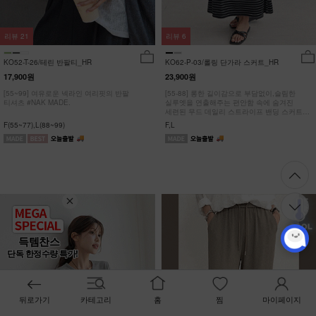
리뷰
21
리뷰
6
KO52-T-26/테린 반팔티_HR
KO62-P-03/롤링 단가라 스커트_HR
17,900원
23,900원
[55~99] 여유로운 넥라인 여리핏의 반팔
[55-88] 롱한 길이감으로 부담없이,슬림한
티셔츠 #NAK MADE.
실루엣을 연출해주는 편안함 속에 숨겨진
세련된 무드 데일리 스트라이프 밴딩 스커트
#NAK MADE.
F(55~77),L(88~99)
F,L
득템찬스
단독 한정수량 특가!
뒤로가기
카테고리
홈
찜
마이페이지