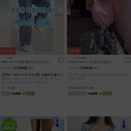
리뷰
235
리뷰
58
NK61-PI-12/커들 올밴딩 와이드팬츠
KO42-T-06/시스루 캡소매 슬럽티
_YN
32,900원
14,900원
27,900원
15%
9,900원
34%
[ 🎖?No.1 팬츠 15차 리오더🎖? 여름버전 출시! ]
[55~88] 보들보들 시원한 캡소매 슬럽 티셔츠
[55-88] 가볍고 시원하게 또 한번 즐기는 믿고
#NAK MADE.
입는 베스트 No.1 팬츠의 여름버전!
F,L / 숏,롱
F(55~66),L(77~88)