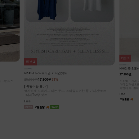
리뷰
3
리뷰
3
NK42-J-5/차
NK62-JS-2/폴터 스텐드 데님 베스트_DY
25,900원
19,9
27,900원
[ 한정수량 특가 
가디건/로브
시원하게 스타일
캐주얼 노카라 라운드넥 디자인!
허리 절개선으로 부해 보임 없이 슬림한 실루엣!
Free
가볍게 툭- 걸쳐도 룩에 포인트!
Free