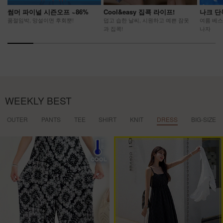
썸머 파이널 시즌오프 ~86%
Cool&easy 집콕 라이프!
나크 단
품절임박, 망설이면 후회뿐!
덥고 습한 날씨, 시원하고 예쁜 잠옷
여름 베스
과 집콕!
나자
WEEKLY BEST
OUTER
PANTS
TEE
SHIRT
KNIT
DRESS
BIG-SIZE