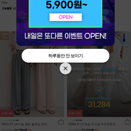
Free
Free
NEW
NEW
7%
7%
하루동안 안 보이기
하루동안 안 보이기
리뷰
43
리뷰
100
NK62-PI-16/디슬 쿨링 올밴딩 팬츠
DM62-P-10/르솜 리오셀 부츠컷팬츠
_YN
_YN
15,900원
29,900원
14,790원
7%
27,810원
7%