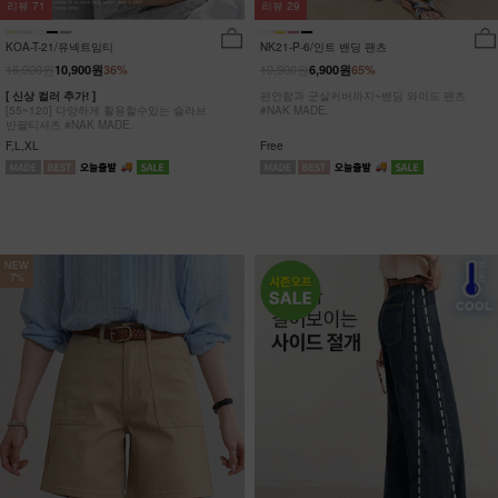
리뷰
29
리뷰
71
NK21-P-6/인트 밴딩 팬츠
KOA-T-21/유넥트임티
19,900원
16,900원
6,900원
65%
10,900원
36%
편안함과 군살커버까지~밴딩 와이드 팬츠
[ 신상 컬러 추가! ]
#NAK MADE.
[55~120] 다양하게 활용할수있는 슬라브
반팔티셔츠 #NAK MADE.
Free
F,L,XL
NEW
7%