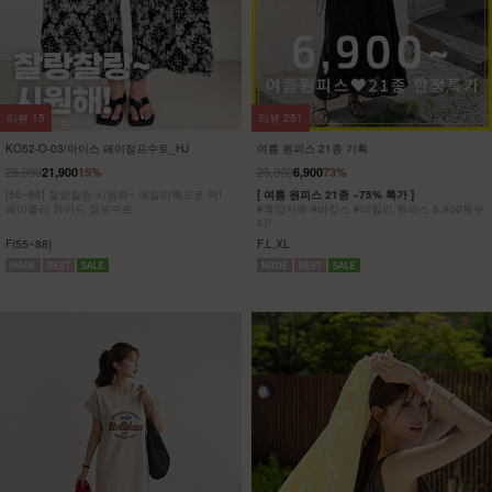
리뷰
8
리뷰
5
KO32-T-01/파리 호일프린팅 반팔티
KO62-T-20/위겟 박스반팔티_DY
23,900
5,900
75%
19,900
[ 한정수량 특가 ]
[55-100] 가볍고 시원한 원단은 물론
[55~120] 유니크한 골드 프린팅!! 반팔티/박시
피부에 달라붙지 않아 하루종일 쾌적해!
핏
착용과 동시에 자동 체형보정!
F(55~77),L(88~100),XL(110~120)
F,L