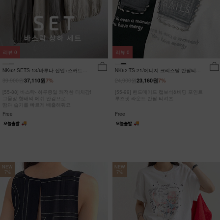
리뷰
0
리뷰
0
NK62-SETS-13/바루나 집업+스커트
NK62-TS-21/에너지 크리스탈 반팔티
세트_DY
_JY
39,900원
24,900원
37,110원
7%
23,160원
7%
[55-88] 바스락- 하루종일 쾌적한 터치감!
[55-99] 핸드메이드 캡보석&비딩 포인트
그물망 형태의 메쉬 안감으로
루즈핏 라운드 반팔 티셔츠
땀과 습기를 빠르게 배출해줘요
Free
Free
NEW
NEW
7%
7%