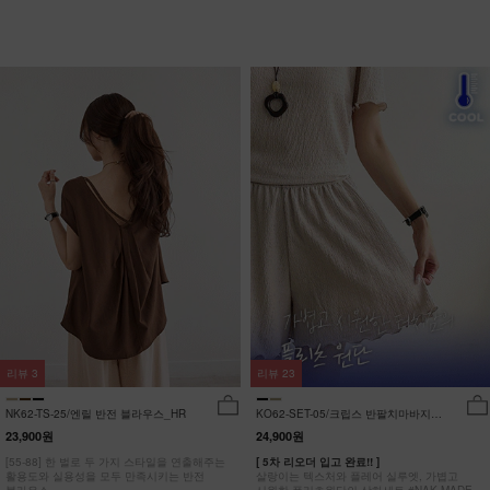
리뷰
3
리뷰
23
NK62-TS-25/엔릴 반전 블라우스_HR
KO62-SET-05/크립스 반팔치마바지세
트_HR
23,900원
24,900원
[55-88] 한 벌로 두 가지 스타일을 연출해주는
[ 5차 리오더 입고 완료!! ]
활용도와 실용성을 모두 만족시키는 반전
살랑이는 텍스처와 플레어 실루엣, 가볍고