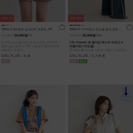
리뷰
10
리뷰
330
DM62-P-28/발렌 실크터치 숏팬츠_HR
DM62-P-14/비에고 리오셀 절개 팬츠
_HR
27,900원
38,900원
25,950원
7%
32,900원
15%
[S-2XL] 실크를 입은 듯 부드러운,입자마자
[ So Cooool~🧊 올타임 베스트 비에고 #
살에 닿는 감촉이 너무 시원해!기장선택으로
여름버전1/리오셀]
부담없는 숏팬츠
[S-2XL] 쿨 리오셀 소재로 가볍고 시원하게!
사이드 절개 쿨링 데님팬츠
S,M,L,XL,2XL / 숏,롱
S,M,L,XL,2XL / 숏,기본,롱