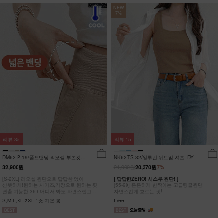
NEW
7%
리뷰
35
리뷰
15
DM62-P-19/폴드밴딩 리오셀 부츠컷팬
NK62-TS-32/일루민 뒤트임 셔츠_DY
츠_HR
21,900원
32,900원
20,370원
7%
[S-2XL] 리오셀 원단으로 답답한 없이
[ 답답한ZERO! 시스루 원단! ]
산뜻하게!원하는 사이즈,기장으로 원하는 핏
[55-99] 은은하게 반짝이는 고급링클원단!
연출 가능한 360 어디서 봐도 자연스럽고
자연스럽게 흐르는 핏!
균형잡힌 부츠컷 팬츠
S,M,L,XL,2XL / 숏,기본,롱
Free