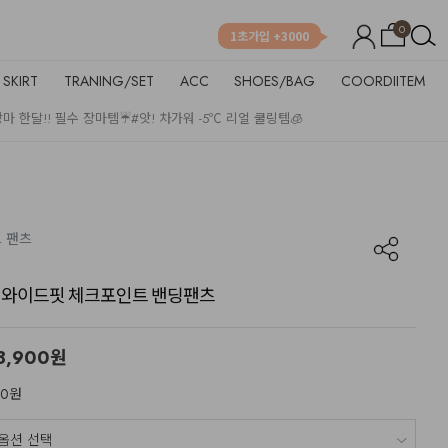
0
1초가입 +3000
SKIRT
TRANING/SET
ACC
SHOES/BAG
COORDIITEM
장마 한달!! 필수 장마템☔
#앗! 차가워 -5℃ 리얼 쿨링템🧊
트 팬츠
 굿! 와이드핏 체크포인트 밴딩팬츠
8,900
원
80원