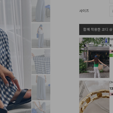
사이즈
함께 착용한 코디 상
N
9
D
1