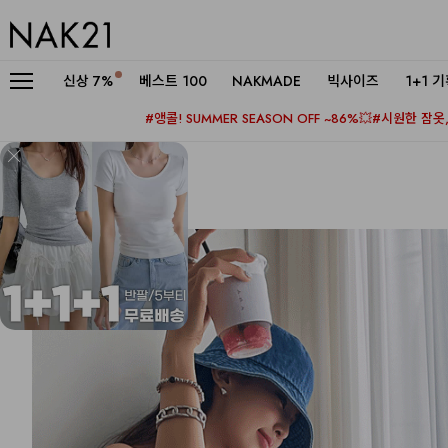
신상
7%
베스트 100
NAKMADE
빅사이즈
1+1 
#앵콜! SUMMER SEASON OFF ~86%💥
#시원한 잠옷, 