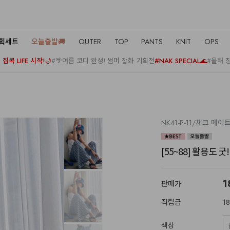
기획세트
오늘출발🚚
OUTER
TOP
PANTS
KNIT
OPS
집콕 LIFE 시작!🌙
#🌴여름 코디 완성! 썸머 잡화 기획전
#NAK SPECIAL🌊
#올해 
NK41-P-11/체크 메이
[55~88] 활용도
1
판매가
적립금
1
색상