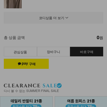
DM51-P-24/로미 히든밴딩 부츠컷 팬
츠
코디상품 더 보기
34,900
26,900
23%
0
KO43-P-03/와이드 핀턱 카고팬츠
총 상품 금액
원
24,900
장바구니
바로구매
관심상품
DM51-BG-03/블랙 포인트 숄더 백
42,900
DM23-AC-09/금장 포인트 레더 팔찌
다시 볼 수 없는 SUMMER FINAL SALE
19,900