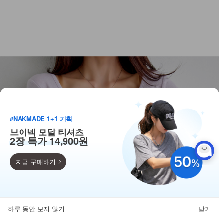
#NAKMADE 1+1 기획
브이넥 모달 티셔츠
2장 특가 14,900원
지금 구매하기
득템찬스
단독 한정수량 특가!
하루 동안 보지 않기
닫기
뒤로가기
카테고리
홈
찜
마이페이지