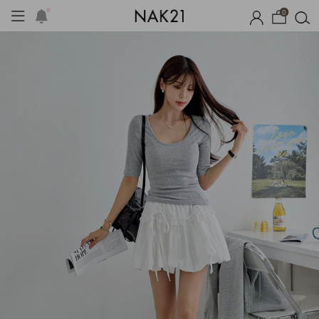
0
시즌오프
1+1 기획세트
자체제작
여름 