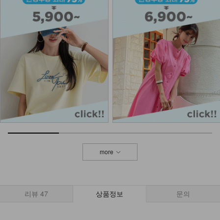
DM51-AC-01/색동 볼 팔찌
12,900
more
리뷰
47
상품정보
문의