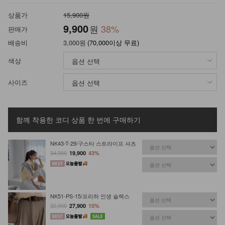
상품가
15,900원
9,900
원
38
%
판매가
배송비
3,000원
(70,000이상 무료)
색상
사이즈
함께 착용한 코디 상품
한 번에 구매하기
NK43-T-29/구스타 스트라이프 셔츠
34,900
19,900
43%
NK51-PS-15/프리하 인생 슬랙스
32,900
27,900
15%