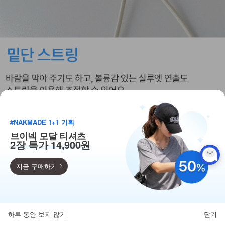
#NAKMADE 1+1 기획
브이넥 모달 티셔츠
2장 특가 14,900원
지금 구매하기
득템찬스
단독 한정수량 특가!
하루 동안 보지 않기
닫기
뒤로가기
카테고리
홈
찜
마이페이지