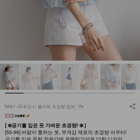
NK61-JS-6/요시 플라워 초경량 점퍼_YN
[ ❄️공기를 입은 듯 가벼운 초경량! ❄️ ]
[55-99] 바람이 통하는 옷, 무게감 제로의 초경량 아우터!
공기를 입은 듯한 착용감에 로맨틱감성을 더한 디자인