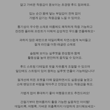
얇고 가벼운 착용감이 돋보이는 초경량 후드 점퍼예요.
입는 순간 몸에 닿는 부담감이 전혀 없이
가볍게 감기는 착용감을 느낄 수 있어요.
통기성이 우수한 소재로 여름에도 쾌적하게 착용 가능하고
잔잔한 플라워 프린트가 더해져 감성적인 무드를 연출해줘요~
과하지 않은 패턴으로 데일리룩에 자연스럽게 녹아들고
절개 라인을 더한 래글런 소매로
슬림해 보이는 실루엣을 완성함과 함께
활동성을 높여 편안하게 움직일 수 있어요.
후드 스트링 디테일로 핏을 자유롭게 조절할 수 있으며
밑단에도 스트링이 있어 원하는 실루엣 연출이 가능하답니다!
절개선에 히든 포켓을 더해 깔끔하면서도 실용성을 높였고
소매 밴딩으로 바람을 막아주고 안정감 있는 착용감을 줘요.
가볍게 접어 휴대하기 좋아 여행용으로도 추천드려요!
간절기부터 한여름까지 활용 가능한 실용적인 아이템!
데일리룩, 여행룩, 가벼운 외출룩까지 다양하게 코디해보세요~