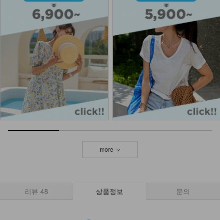
DM61-C-01/피셔 포미 캡모자_HR
19,900
NKA52-AI-1/모던 라인 포인트 반지
_HJ
7,900
more
리뷰
48
상품정보
문의