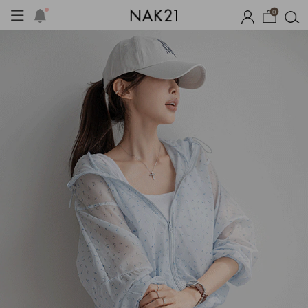
0
시즌오프
1+1 기획세트
자체제