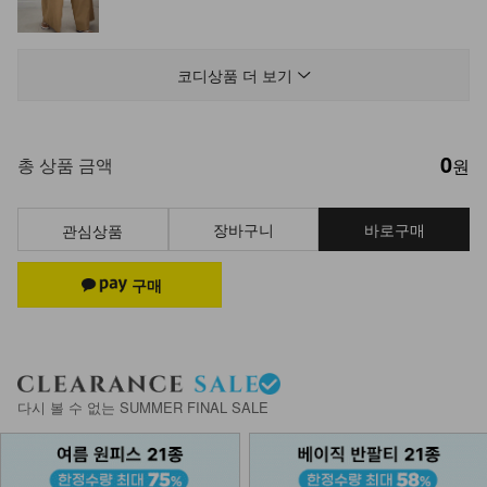
DM62-P-03/보니스 베이직 3부 숏팬
츠_HR
코디상품 더 보기
22,900
0
DM61-T-07/위너 볼륨 업 패드 나시
총 상품 금액
원
_HR
14,900
장바구니
바로구매
관심상품
KOA-T-36/마블레이스 나시티_HR
15,900
8,900
44%
KO52-T-28/가트 나시티_HR
다시 볼 수 없는 SUMMER FINAL SALE
12,900